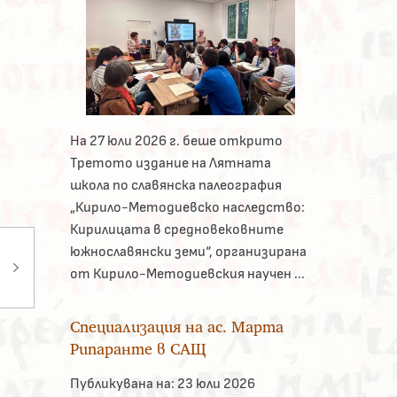
На 27 юли 2026 г. беше открито
Третото издание на Лятната
школа по славянска палеография
„Кирило-Методиевско наследство:
Кирилицата в средновековните
южнославянски земи“, организирана
от Кирило-Методиевския научен ...
Специализация на ас. Марта
Рипаранте в САЩ
Публикувана на:
23 юли 2026