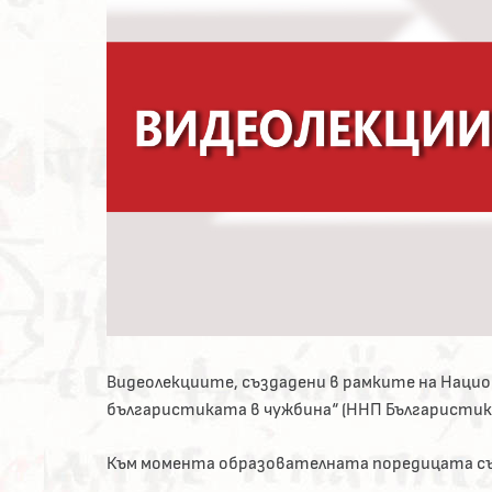
Видеолекциите, създадени в рамките на Наци
българистиката в чужбина“ (ННП Българистика
Към момента образователната поредицата съ