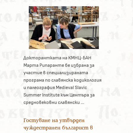
Докторантката на КМНЦ-БАН
Марта Рипаранте бе избрана за
участие в специализираната
програма по славянска кодикология
и палеография Medieval Slavic
Summer Institute към Центъра за
средновековни славянски ...
Гостуване на утвърден
чуждестранен българист в