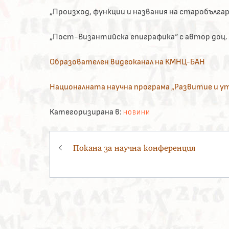
„Произход, функции и названия на старобългар
„Пост-Византийска епиграфика“ с автор доц.
Образователен видеоканал на КМНЦ-БАН
Националната научна програма „Развитие и у
Категоризирана в:
НОВИНИ
Навигация
Покана за научна конференция