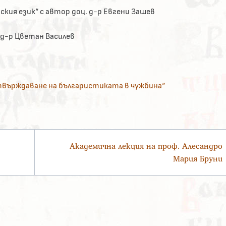
ския език“ с автор доц. д-р Евгени Зашев
 д-р Цветан Василев
твърждаване на българистиката в чужбина“
Академична лекция на проф. Алесандро
Мария Бруни