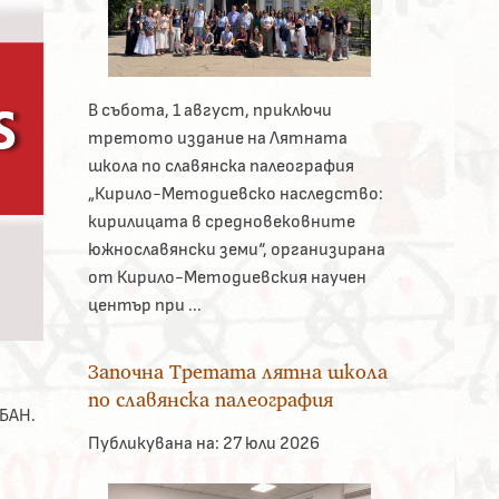
В събота, 1 август, приключи
третото издание на Лятната
школа по славянска палеография
„Кирило-Методиевско наследство:
кирилицата в средновековните
южнославянски земи“, организирана
от Кирило-Методиевския научен
център при ...
Започна Третата лятна школа
по славянска палеография
БАН.
Публикувана на:
27 юли 2026