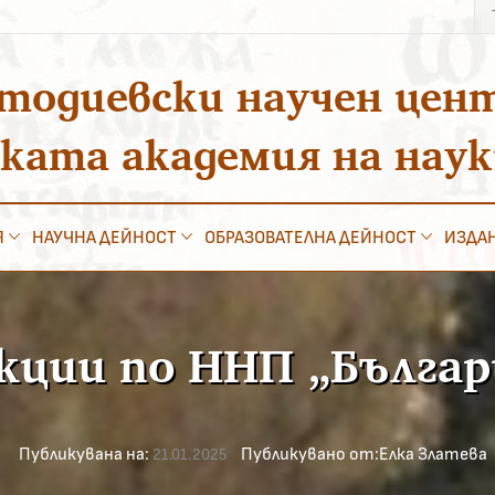
Тъ
за
тодиевски научен цен
ската академия на нау
Я
НАУЧНА ДЕЙНОСТ
ОБРАЗОВАТЕЛНА ДЕЙНОСТ
ИЗДА
кции по ННП „Бълга
Публикувана на:
Публикувано от:
Елка Златева
21.01.2025