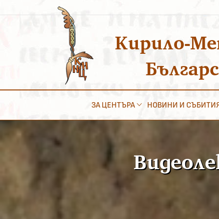
Преминаване
към
съдържанието
Кирило-Ме
Българ
ЗА ЦЕНТЪРА
НОВИНИ И СЪБИТИ
Видеоле