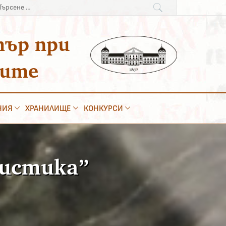
рсене
:
тър при
ките
НИЯ
ХРАНИЛИЩЕ
КОНКУРСИ
ристика”