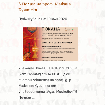
в Полша на проф. Мажана
Кучинска
Публикувана на:
10 юли 2026
Уважаеми колеги, На 16 юли 2026 г.
(четвъртък) от 14.00 ч. ще се
състои лекцията на проф. д-р
Мажанна Кучинска от
университета „Адам Мицкевич“ в
Познан ...