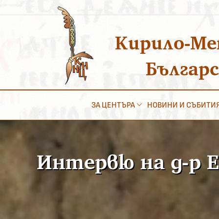
Преминаване
към
съдържанието
Кирило-Ме
Българ
ЗА ЦЕНТЪРА
НОВИНИ И СЪБИТИ
Интервю на д-р Е