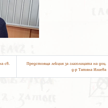
а св.
Предстояща лекция за глаголицата на доц.
д-р Татяна Илиева