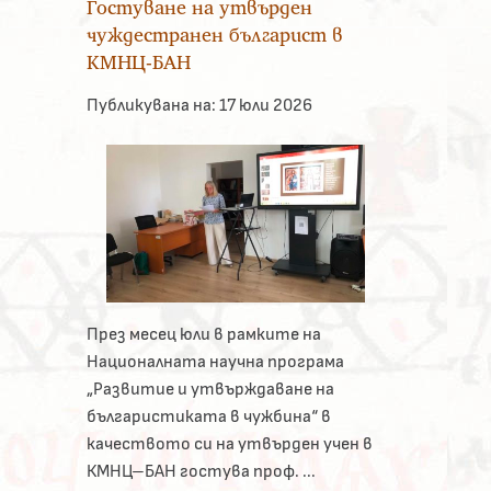
Гостуване на утвърден
чуждестранен българист в
КМНЦ-БАН
Публикувана на:
17 юли 2026
През месец юли в рамките на
Националната научна програма
„Развитие и утвърждаване на
българистиката в чужбина“ в
качеството си на утвърден учен в
КМНЦ–БАН гостува проф. ...