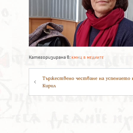
Категоризирана в:
КМНЦ В МЕДИИТЕ
Навигация
Тържествено честване на успението н
Кирил