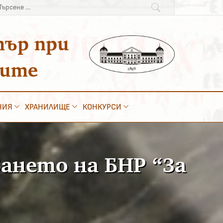
рсене
:
тър при
ките
НИЯ
ХРАНИЛИЩЕ
КОНКУРСИ
ването на БНР “За