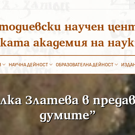
Тъ
за
тодиевски научен цен
ската академия на нау
Я
НАУЧНА ДЕЙНОСТ
ОБРАЗОВАТЕЛНА ДЕЙНОСТ
ИЗДА
лка Златева в преда
думите”