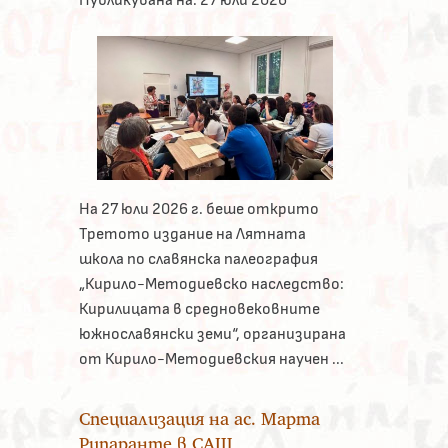
На 27 юли 2026 г. беше открито
Третото издание на Лятната
школа по славянска палеография
„Кирило-Методиевско наследство:
Кирилицата в средновековните
южнославянски земи“, организирана
от Кирило-Методиевския научен ...
Специализация на ас. Марта
Рипаранте в САЩ