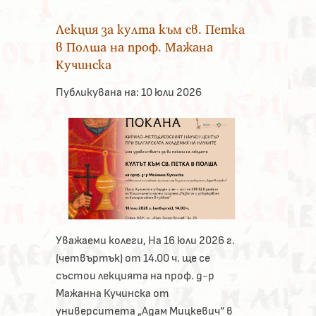
Лекция за култа към св. Петка
в Полша на проф. Мажана
Кучинска
Публикувана на:
10 юли 2026
Уважаеми колеги, На 16 юли 2026 г.
(четвъртък) от 14.00 ч. ще се
състои лекцията на проф. д-р
Мажанна Кучинска от
университета „Адам Мицкевич“ в