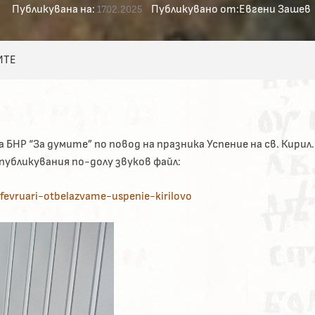
Публикувана на:
Публикувано от:
Евгени Зашев
17.02.2025
ИТЕ
БНР “За думите” по повод на празника Успение на св. Кирил.
убликувания по-долу звуков файл:
-fevruari-otbelazvame-uspenie-kirilovo