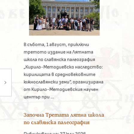
В събота, 1 август, приключи
третото издание на Лятната
школа по славянска палеография
„Кирило-Методиевско наследство:
кирилицата в средновековните
южнославянски земи“, организирана
от Кирило-Методиевския научен
център при ...
Започна Третата лятна школа
по славянска палеография
Публикувана на:
27 юли 2026