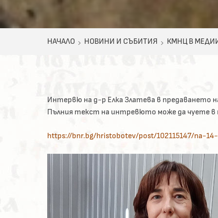
НАЧАЛО
НОВИНИ И СЪБИТИЯ
КМНЦ В МЕДИ
Интервю на д-р Елка Златева в предаването на 
Пълния текст на интревюто може да чуете в п
https://bnr.bg/hristobotev/post/102115147/na-14