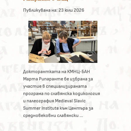
Публикувана на:
23 юли 2026
Докторантката на КМНЦ-БАН
Марта Рипаранте бе избрана за
участие в специализираната
програма по славянска кодикология
и палеография Medieval Slavic
Summer Institute към Центъра за
средновековни славянски ...