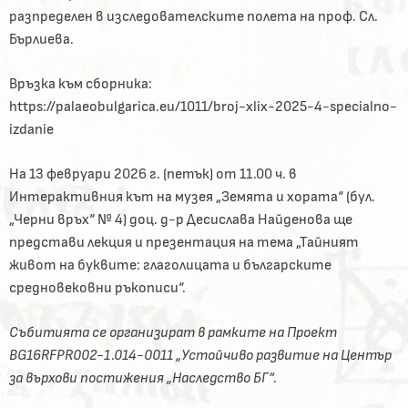
разпределен в изследователските полета на проф. Сл.
Бърлиева.
Връзка към сборника:
https://palaeobulgarica.eu/1011/broj-xlix-2025-4-specialno-
izdanie
На 13 февруари 2026 г. (петък) от 11.00 ч. в
Интерактивния кът на музея „Земята и хората“ (бул.
„Черни връх“ № 4) доц. д-р Десислава Найденова ще
представи лекция и презентация на тема „Тайният
живот на буквите: глаголицата и българските
средновековни ръкописи“.
Събитията се организират в рамките на Проект
BG16RFPR002-1.014-0011 „Устойчиво развитие на Център
за върхови постижения „Наследство БГ“.