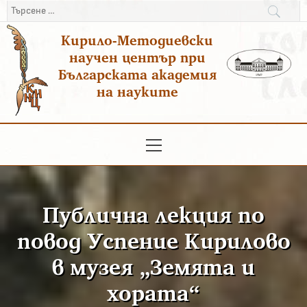
Преминаване
Търсене
към
за:
Кирило-Методиевски
съдържанието
научен център при
Българската академия
на науките
Основно
меню
Публична лекция по
повод Успение Кирилово
в музея „Земята и
хората“