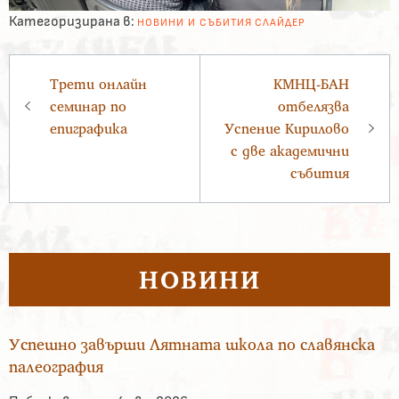
Категоризирана в:
НОВИНИ И СЪБИТИЯ
СЛАЙДЕР
Навигация
Трети онлайн
КМНЦ-БАН
семинар по
отбелязва
епиграфика
Успение Кирилово
с две академични
събития
НОВИНИ
Успешно завърши Лятната школа по славянска
палеография