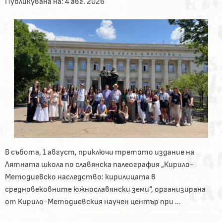
Публикувана на:
4 авг. 2026
В събота, 1 август, приключи третото издание на
Лятната школа по славянска палеография „Кирило-
Методиевско наследство: кирилицата в
средновековните южнославянски земи“, организирана
от Кирило-Методиевския научен център при ...