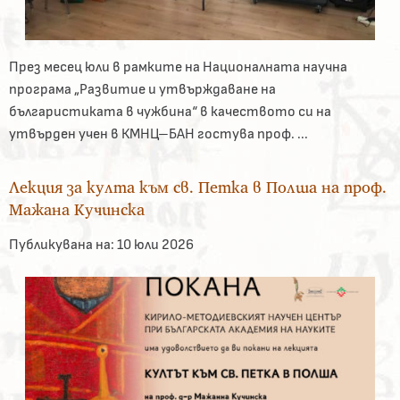
През месец юли в рамките на Националната научна
програма „Развитие и утвърждаване на
българистиката в чужбина“ в качеството си на
утвърден учен в КМНЦ–БАН гостува проф. ...
Лекция за култа към св. Петка в Полша на проф.
Мажана Кучинска
Публикувана на:
10 юли 2026