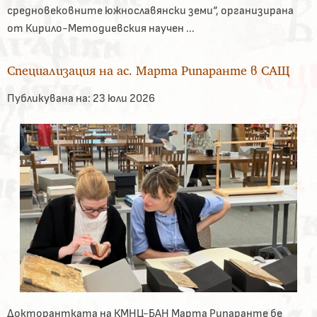
средновековните южнославянски земи“, организирана
от Кирило-Методиевския научен ...
Специализация на ас. Марта Рипаранте в САЩ
Публикувана на:
23 юли 2026
Докторантката на КМНЦ-БАН Марта Рипаранте бе