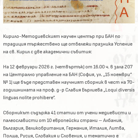
Кирило-Методиевският научен център при БАН по
традиция тържествено ще отбележи празника Успение
на св. Кирил с две академични събития:
На 12 февруари 2026 г. (четвъртък) от 16.00 ч. в зала 207
на Централно управление на БАН (София, ул. „15 ноември“
№ 1) ще бъде представен научният сборник в чест на 70-
годишнината на проф. д-р Славия Бърлиева „Loqui diversis
linguas nolite prohibere“.
Сборникът съдържа 41 статии от учени медиевисти и
палеослависти от 10 европейски страни – Албания,
България, Великобритания, Германия, Италия, Литва,
Полша, Русия, Словакия и Словения, и тематично е