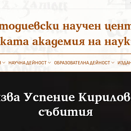
Тъ
за
тодиевски научен цен
ската академия на нау
Я
НАУЧНА ДЕЙНОСТ
ОБРАЗОВАТЕЛНА ДЕЙНОСТ
ИЗДА
ва Успение Кирилово
събития