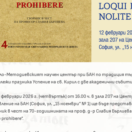
ло-Методиевският научен център при БАН по традиция т
лежи празника Успение на св. Кирил с две академични събити
 февруари 2026 г. (четвъртък) от 16.00 ч. в зала 207 на Цен
ление на БАН (София, ул. „15 ноември“ № 1) ще бъде предста
ик в чест на 70-годишнината на проф. д-р Славия Бърлиева „L
e prohibere“.