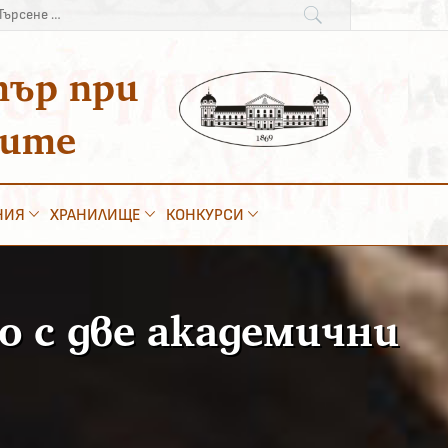
рсене
:
тър при
ките
НИЯ
ХРАНИЛИЩЕ
КОНКУРСИ
 с две академични