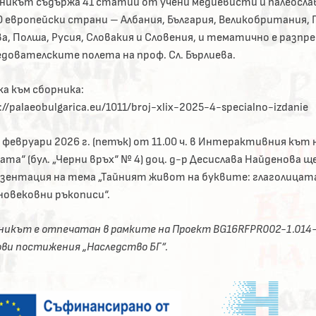
никът съдържа 41 статии от учени медиевисти и палеосл
0 европейски страни – Албания, България, Великобритания, 
а, Полша, Русия, Словакия и Словения, и тематично е разпре
едователските полета на проф. Сл. Бърлиева.
ка към сборника:
://palaeobulgarica.eu/1011/broj-xlix-2025-4-specialno-izdanie
3 февруари 2026 г. (петък) от 11.00 ч. в Интерактивния кът 
ата“ (бул. „Черни връх“ № 4) доц. д-р Десислава Найденова 
езентация на тема „Тайният живот на буквите: глаголицат
новековни ръкописи“.
никът е отпечатан в рамките на Проект BG16RFPR002-1.014-
ови постижения „Наследство БГ“.