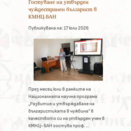
Гостуване на утвърден
чуждестранен българист в
КМНЦ-БАН
Публикувана на:
17 юли 2026
През месец юли в рамките на
Националната научна програма
„Развитие и утвърждаване на
българистиката в чужбина“ в
качеството си на утвърден учен в
КМНЦ–БАН гостува проф. ...