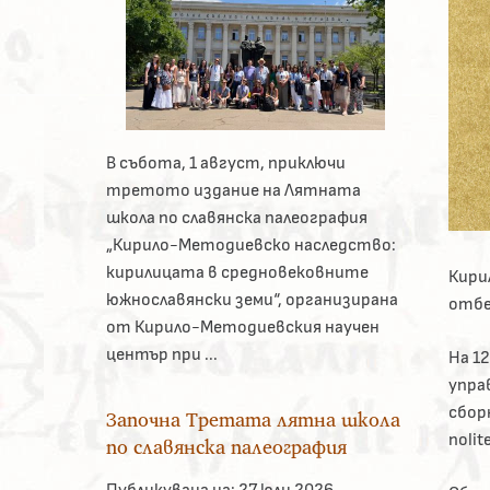
В събота, 1 август, приключи
третото издание на Лятната
школа по славянска палеография
„Кирило-Методиевско наследство:
кирилицата в средновековните
Кири
южнославянски земи“, организирана
отбе
от Кирило-Методиевския научен
център при ...
На 12
управ
сборн
Започна Третата лятна школа
nolit
по славянска палеография
Публикувана на:
27 юли 2026