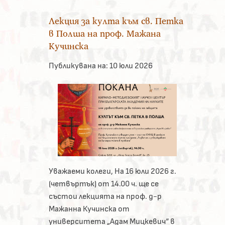
Лекция за култа към св. Петка
в Полша на проф. Мажана
Кучинска
Публикувана на:
10 юли 2026
Уважаеми колеги, На 16 юли 2026 г.
(четвъртък) от 14.00 ч. ще се
състои лекцията на проф. д-р
Мажанна Кучинска от
университета „Адам Мицкевич“ в