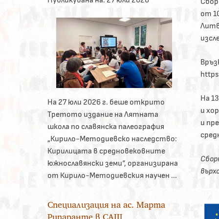
Сбор
от 1
Литв
изсл
Връз
https
На 1
На 27 юли 2026 г. беше открито
и хор
Третото издание на Лятната
и пр
школа по славянска палеография
сред
„Кирило-Методиевско наследство:
Кирилицата в средновековните
Сбор
южнославянски земи“, организирана
върх
от Кирило-Методиевския научен ...
Специализация на ас. Марта
Рипаранте в САЩ