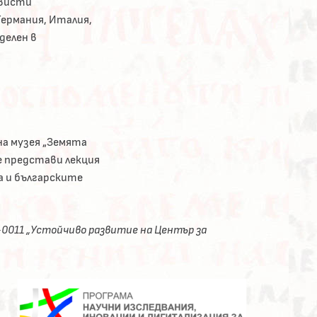
ависти
Германия, Италия,
делен в
на музея „Земята
ще представи лекция
а и българските
0011 „Устойчиво развитие на Център за