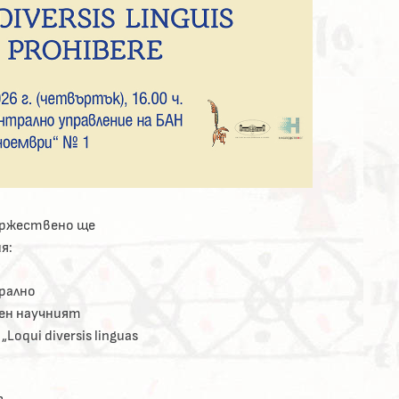
ържествено ще
я:
трално
вен научният
oqui diversis linguas