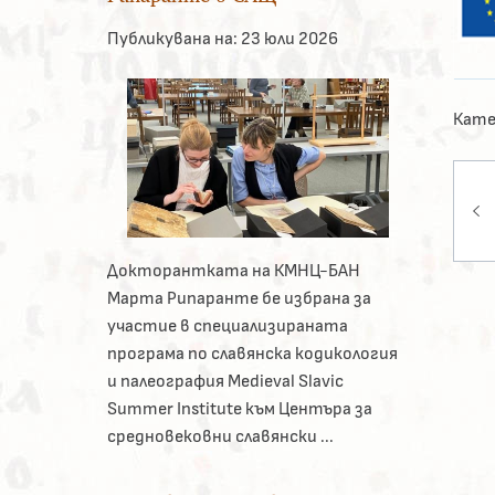
Публикувана на:
23 юли 2026
Кате
На
Докторантката на КМНЦ-БАН
Марта Рипаранте бе избрана за
участие в специализираната
програма по славянска кодикология
и палеография Medieval Slavic
Summer Institute към Центъра за
средновековни славянски ...