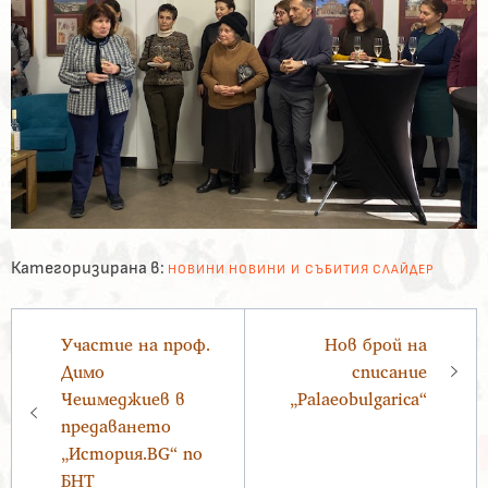
Категоризирана в:
НОВИНИ
НОВИНИ И СЪБИТИЯ
СЛАЙДЕР
Навигация
Участие на проф.
Нов брой на
Димо
списание
Чешмеджиев в
„Palaeobulgarica“
предаването
„История.BG“ по
БНТ