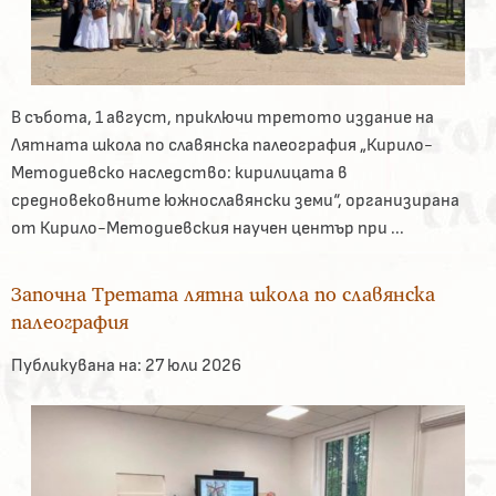
В събота, 1 август, приключи третото издание на
Лятната школа по славянска палеография „Кирило-
Методиевско наследство: кирилицата в
средновековните южнославянски земи“, организирана
от Кирило-Методиевския научен център при ...
Започна Третата лятна школа по славянска
палеография
Публикувана на:
27 юли 2026