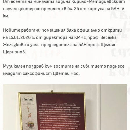
От есента на миналата година Кирило-Методиевският
научен център се премести в бл. 25 от корпуса на БАН IV
км.
Новите работни помещения бяха официално открити
на 15.01.2026 г. от директора на КМНЦ проф. Веселка
Желязкова и зам.-председателя на БАН проф. Щелиян
Щерионов.
Музикален поздрав към гостите на събитието поднесе
младият саксофонист Цветай Нго.