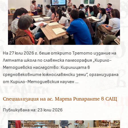
На 27 юли 2026 г. беше открито Третото издание на
Лятната школа по славянска палеография „Кирило-
Методиевско наследство: Кирилицата в
средновековните южнославянски земи“, организирана
от Кирило-Методиевския научен ...
Специализация на ас. Марта Рипаранте в САЩ
Публикувана на:
23 юли 2026