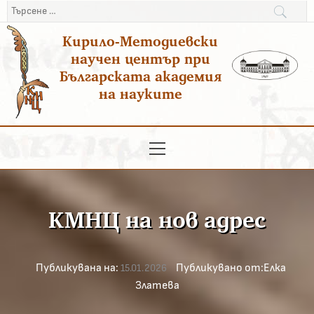
Преминаване
Търсене
към
за:
Кирило-Методиевски
съдържанието
научен център при
Българската академия
на науките
Основно
меню
КМНЦ на нов адрес
Публикувана на:
Публикувано от:
Елка
15.01.2026
Златева