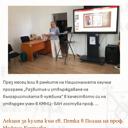
През месец юли в рамките на Националната научна
програма „Развитие и утвърждаване на
българистиката в чужбина“ в качеството си на
утвърден учен в КМНЦ–БАН гостува проф. ...
Лекция за култа към св. Петка в Полша на проф.
Мажана Кучинска