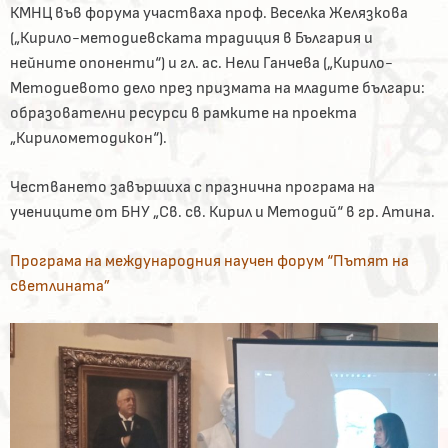
КМНЦ във форума участваха проф. Веселка Желязкова
(„Кирило-методиевската традиция в България и
нейните опоненти“) и гл. ас. Нели Ганчева („Кирило-
Методиевото дело през призмата на младите българи:
образователни ресурси в рамките на проекта
„Кирилометодикон“).
Честването завършиха с празнична програма на
учениците от БНУ „Св. св. Кирил и Методий“ в гр. Атина.
Програма на международния научен форум “Пътят на
светлината”