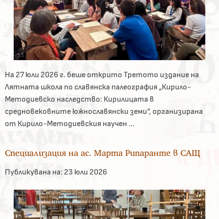
На 27 юли 2026 г. беше открито Третото издание на
Лятната школа по славянска палеография „Кирило-
Методиевско наследство: Кирилицата в
средновековните южнославянски земи“, организирана
от Кирило-Методиевския научен ...
Специализация на ас. Марта Рипаранте в САЩ
Публикувана на:
23 юли 2026