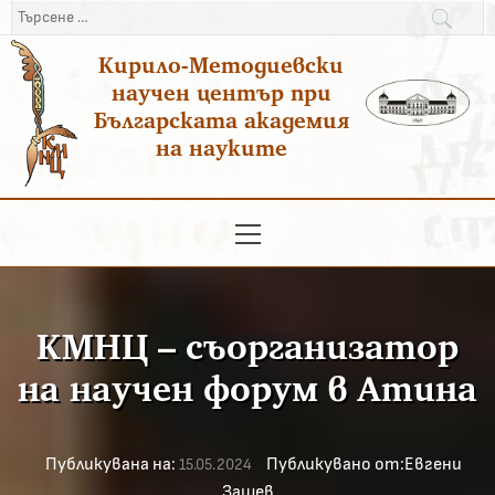
Преминаване
Търсене
към
за:
Кирило-Методиевски
съдържанието
научен център при
Българската академия
на науките
Основно
меню
КМНЦ – съорганизатор
на научен форум в Атина
Публикувана на:
Публикувано от:
Евгени
15.05.2024
Зашев