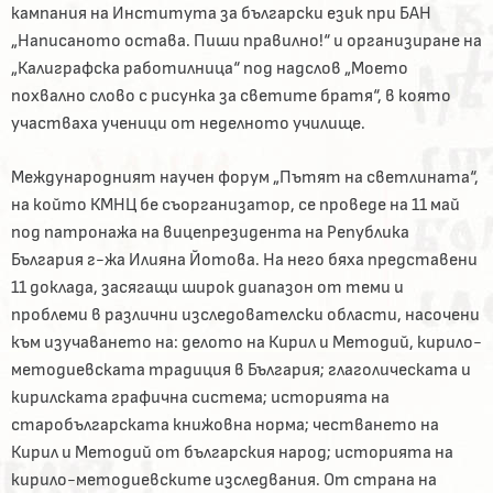
кампания на Института за български език при БАН
„Написаното остава. Пиши правилно!“ и организиране на
„Калиграфска работилница“ под надслов „Моето
похвално слово с рисунка за светите братя“, в която
участваха ученици от неделното училище.
Международният научен форум „Пътят на светлината“,
на който КМНЦ бе съорганизатор, се проведе на 11 май
под патронажа на вицепрезидента на Република
България г-жа Илияна Йотова. На него бяха представени
11 доклада, засягащи широк диапазон от теми и
проблеми в различни изследователски области, насочени
към изучаването на: делото на Кирил и Методий, кирило-
методиевската традиция в България; глаголическата и
кирилската графична система; историята на
старобългарската книжовна норма; честването на
Кирил и Методий от българския народ; историята на
кирило-методиевските изследвания. От страна на