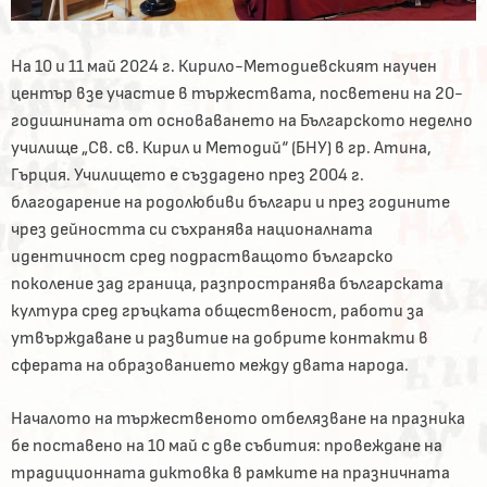
На 10 и 11 май 2024 г. Кирило-Методиевският научен
център взе участие в тържествата, посветени на 20-
годишнината от основаването на Българското неделно
училище „Св. св. Кирил и Методий“ (БНУ) в гр. Атина,
Гърция. Училището е създадено през 2004 г.
благодарение на родолюбиви българи и през годините
чрез дейността си съхранява националната
идентичност сред подрастващото българско
поколение зад граница, разпространява българската
култура сред гръцката общественост, работи за
утвърждаване и развитие на добрите контакти в
сферата на образованието между двата народа.
Началото на тържественото отбелязване на празника
бе поставено на 10 май с две събития: провеждане на
традиционната диктовка в рамките на празничната