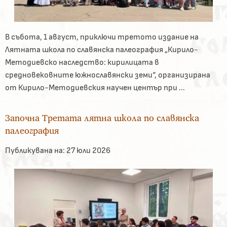
В събота, 1 август, приключи третото издание на
Лятната школа по славянска палеография „Кирило-
Методиевско наследство: кирилицата в
средновековните южнославянски земи“, организирана
от Кирило-Методиевския научен център при ...
Започна Третата лятна школа по славянска
палеография
Публикувана на:
27 юли 2026