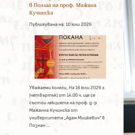
в Полша на проф. Мажана
Кучинска
Публикувана на:
10 юли 2026
Уважаеми колеги, На 16 юли 2026 г.
(четвъртък) от 14.00 ч. ще се
състои лекцията на проф. д-р
Мажанна Кучинска от
университета „Адам Мицкевич“ в
Познан ...