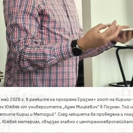
4 май 2026 г. в рамките на програма Еразъм+ гост на Кирил
ех Южвяк от университета „Адам Мицкевич“ в Познан. Той и
ветите Кирил и Методий“. След лекцията бе проведена и пл
. Южвяк материал, свързан главно с централноевропейската 