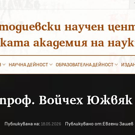
Тъ
за
тодиевски научен цен
ската академия на нау
Я
НАУЧНА ДЕЙНОСТ
ОБРАЗОВАТЕЛНА ДЕЙНОСТ
ИЗДА
 проф. Войчех Южвяк
Публикувана на:
Публикувано от:
Евгени Зашев
18.05.2026