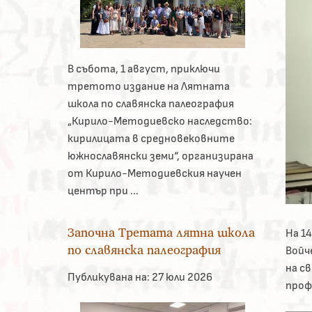
В събота, 1 август, приключи
третото издание на Лятната
школа по славянска палеография
„Кирило-Методиевско наследство:
кирилицата в средновековните
южнославянски земи“, организирана
от Кирило-Методиевския научен
център при ...
Започна Третата лятна школа
На 1
по славянска палеография
Войч
на с
Публикувана на:
27 юли 2026
проф