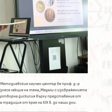
о-Методиевския научен център бе проф. д-р
знесе лекция на тема„Медали с изображенията
одотворна дискусия върху представения от
традиция от края на ХIХ в. до наши дни.