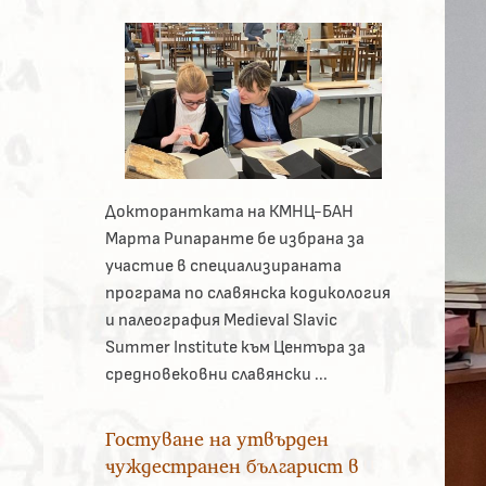
Докторантката на КМНЦ-БАН
Марта Рипаранте бе избрана за
участие в специализираната
програма по славянска кодикология
и палеография Medieval Slavic
Summer Institute към Центъра за
средновековни славянски ...
Гостуване на утвърден
чуждестранен българист в