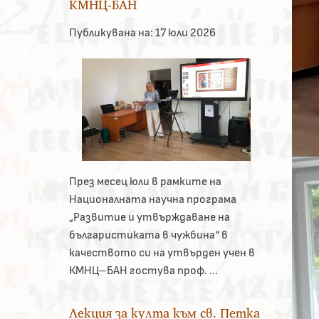
КМНЦ-БАН
Публикувана на:
17 юли 2026
През месец юли в рамките на
Националната научна програма
„Развитие и утвърждаване на
българистиката в чужбина“ в
качеството си на утвърден учен в
КМНЦ–БАН гостува проф. ...
Лекция за култа към св. Петка