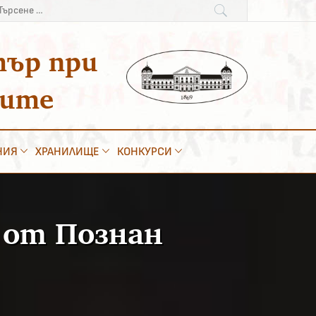
рсене
:
тър при
ките
НИЯ
ХРАНИЛИЩЕ
КОНКУРСИ
 от Познан