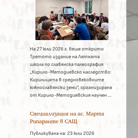
На 27 юли 2026 г. беше открито
Третото издание на Лятната
школа по славянска палеография
„Кирило-Методиевско наследство:
Кирилицата в средновековните
южнославянски земи“, организирана
от Кирило-Методиевския научен ...
Специализация на ас. Марта
Рипаранте в САЩ
Публикувана на:
23 юли 2026