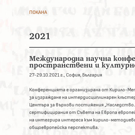
ПОКАНА
2021
Международна научна конф
пространствени и културн
27-29.10.2021 г., София, България
Конференцията е организирана от Кирило-Мет
за изграждане на интердисциплинарен клъсте
Центъра за върхови постижения „Наследство.Б
сертифицирания от Съвета на Европа европейс
на интегрира интереса към кирило-методиевс
общоевропейска перспектива.