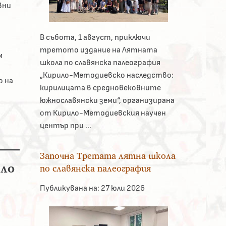
вни
В събота, 1 август, приключи
третото издание на Лятната
м
школа по славянска палеография
„Кирило-Методиевско наследство:
о на
кирилицата в средновековните
южнославянски земи“, организирана
от Кирило-Методиевския научен
център при ...
Започна Третата лятна школа
ело
по славянска палеография
Публикувана на:
27 юли 2026