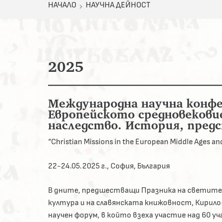
НАЧАЛО
НАУЧНА ДЕЙНОСТ
2025
Международна научна конф
Европейското средновеков
наследство. История, предс
“Christian Missions in the European Middle Ages and 
22-24.05.2025 г., София, България
В дните, предшестващи Празника на светите 
култура и на славянската книжовност, Кири
научен форум, в който взеха участие над 60 уч