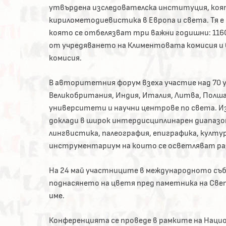
утвърдена изследователска институция, коя
кирилометодиевистика в Европа и света. Тя е
която се отбелязват три важни годишни: 1160
от учредяването на Климентовата комисия и
комисия.
В авторитетния форум взеха участие над 70 у
Великобритания, Индия, Италия, Литва, Полша,
университети и научни центрове по света. Из
доклади в широк интердисциплинарен диапазо
лингвистика, палеография, епиграфика, култур
инструментариум на които се осветляват ра
На 24 май участниците в международното съ
поднасянето на цветя пред паметника на Св
име.
Конференцията се проведе в рамките на Наци