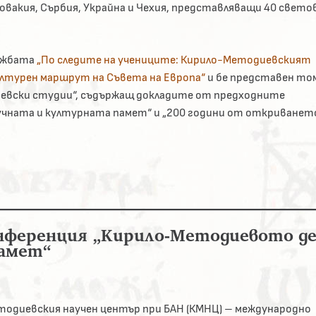
ловакия, Сърбия, Украйна и Чехия, представляващи 40 свето
ложбата
„По следите на учениците: Кирило-Методиевският
ултурен маршрут на Съвета на Европа“
и бе представен то
евски студии“, съдържащ докладите от предходните
чната и културна­та памет“ и „200 години от откриванет
нференция „Кирило-Методиевото д
памет“
одиевския научен център при БАН (КМНЦ) – международно