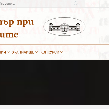
рсене
:
тър при
ките
НИЯ
ХРАНИЛИЩЕ
КОНКУРСИ