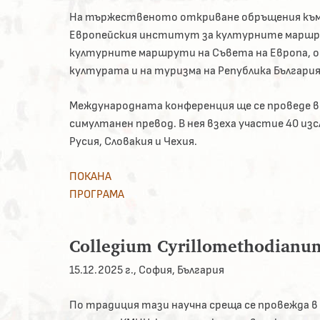
На тържественото откриване обръщения към
Европейския институт за културните маршру
културните маршрути на Съвета на Европа, 
културата и на туризма на Република България 
Международната конференция ще се проведе в
симултанен превод. В нея взеха участие 40 из
Русия, Словакия и Чехия.
ПОКАНА
ПРОГРАМА
Collegium Cyrillomethodianu
15.12.2025 г., София, България
По традиция тази научна среща се провежда в 