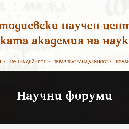
Тъ
за
тодиевски научен цен
ската академия на нау
Я
НАУЧНА ДЕЙНОСТ
ОБРАЗОВАТЕЛНА ДЕЙНОСТ
ИЗДА
Научни форуми