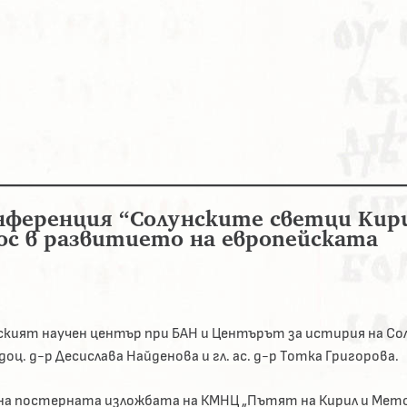
нференция “Солунските светци Кир
с в развитието на европейската
ият научен център при БАН и Центърът за истирия на Сол
доц. д-р Десислава Найденова и гл. ас. д-р Тотка Григорова.
а постерната изложбата на КМНЦ „Пътят на Кирил и Мет