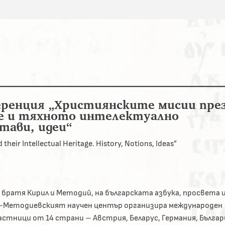
еренция „Християнските мисии пре
ие и тяхното интелектуално
тави, идеи“
their Intellectual Heritage. History, Notions, Ideas”
братя Кирил и Методий, на българската азбука, просвета 
ло-Методиевският научен център организира международен
астници от 14 страни – Австрия, Беларус, Германия, Българ