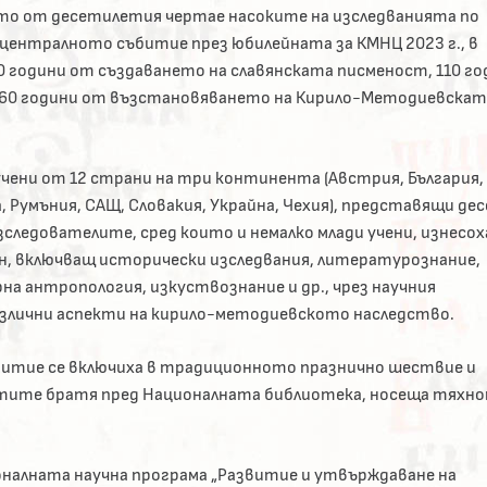
то от десетилетия чертае насоките на изследванията по
 централното събитие през юбилейната за КМНЦ 2023 г., в
 години от създаването на славянската писменост, 110 го
 60 години от възстановяването на Кирило-Методиевскат
чени от 12 страни на три континента (Австрия, България,
 Румъния, САЩ, Словакия, Украйна, Чехия), представящи де
следователите, сред които и немалко млади учени, изнесох
н, включващ исторически изследвания, литературознание,
на антропология, изкуствознание и др., чрез научния
злични аспекти на кирило-методиевското наследство.
битие се включиха в традиционното празнично шествие и
етите братя пред Националната библиотека, носеща тяхн
оналната научна програма „Развитие и утвърждаване на