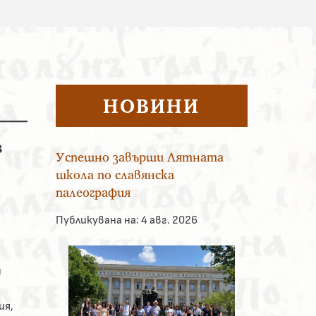
НОВИНИ
з
Успешно завърши Лятната
школа по славянска
палеография
Публикувана на:
4 авг. 2026
и
ия,