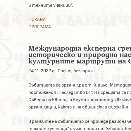
и техните ученици“.
ПОКАНА
ПРОГРАМА
Международна експерна сре
историческо и природно на
културните маршрути на С
24.11.2022 г., София, България
Събитието се организра от Кирило-Методиев
постижения „Наследство БГ“. На срещата са
Съвета на Европа, и възможностите за включв
организации, както и на общински и държавн
В рамките на събитието се проведе регионал
техните ученици“ с участници от Албания, Бъл