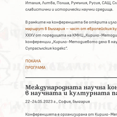
Италия, Литва, Полша, Румъния, Русия, САЩ, С
славистични и исторически научни средища.
В рамките на конференцията бе открита из
маршрут в България – част от европейския к
XXXV от поредицата на КМНЦ „Кирило-Методи
конференции „Кирило-Методиевото дело в нау
Супра­сълския кодекс“.
ПОКАНА
ПРОГРАМА
Международната научна ко
в научната и културната 
22-24.05.2023 г., София, България
Конференцията e организирана от Кирило-Мет