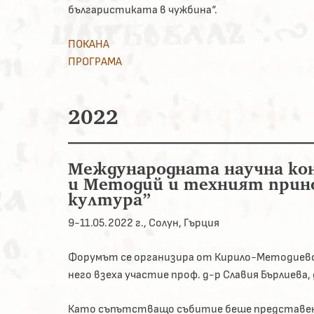
българистиката в чужбина“.
ПОКАНА
ПРОГРАМА
2022
Международната научна ко
и Методий и техният прино
култура”
9-11.05.2022 г., Солун, Гърция
Форумът се организира от Кирило-Методиевск
него взеха участие проф. д-р Славия Бърлиева, 
Като съпътстващо събитие беше представен