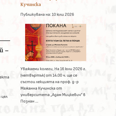
Кучинска
Публикувана на:
10 юли 2026
й –
Уважаеми колеги, На 16 юли 2026 г.
(четвъртък) от 14.00 ч. ще се
оекта
състои лекцията на проф. д-р
Мажанна Кучинска от
университета „Адам Мицкевич“ в
 цел
Познан ...