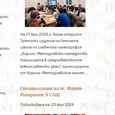
дини
а
На 27 юли 2026 г. беше открито
Третото издание на Лятната
школа по славянска палеография
сетки
„Кирило-Методиевско наследство:
а
Кирилицата в средновековните
южнославянски земи“, организирана
от Кирило-Методиевския научен ...
Специализация на ас. Марта
ото
Рипаранте в САЩ
Публикувана на:
23 юли 2026