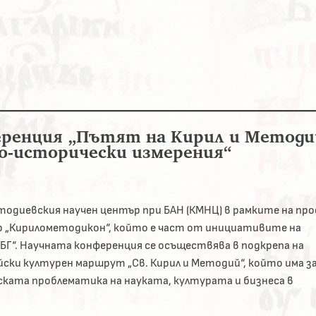
еренция „Пътят на Кирил и Методи
о-исторически измерения“
одиевския научен център при БАН (КМНЦ) в рамките на пр
р „Кирилометодикон“, който е част от инициативите на
Г“. Научната конференция се осъществява в подкрепа на
ки културен маршрут „Св. Кирил и Методий“, който има за
ката проблематика на науката, културата и бизнеса в