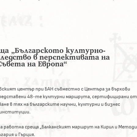
ща „Българското културно-
следство в перспективата на
ъвета на Европа“
ският център при БАН съвместно с Центъра за върхови
 представени 48-те културни маршрута, сертифицирани от
ане в тях на българските научни, културни и бизнес
и институции.
на работна среща „Балканският маршрут на Кирил и Методи
гария и Гърция.