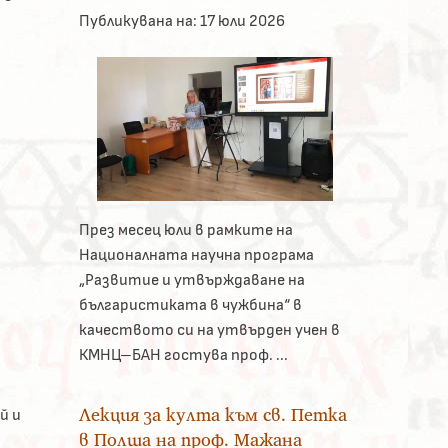
Публикувана на:
17 юли 2026
През месец юли в рамките на
Националната научна програма
„Развитие и утвърждаване на
българистиката в чужбина“ в
качеството си на утвърден учен в
КМНЦ–БАН гостува проф. ...
Лекция за култа към св. Петка
й и
в Полша на проф. Мажана