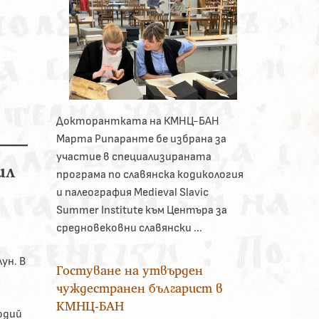
Докторантката на КМНЦ-БАН
Марта Рипаранте бе избрана за
участие в специализираната
ил
програма по славянска кодикология
и палеография Medieval Slavic
Summer Institute към Центъра за
средновековни славянски ...
ун. В
Гостуване на утвърден
чуждестранен българист в
КМНЦ-БАН
одий