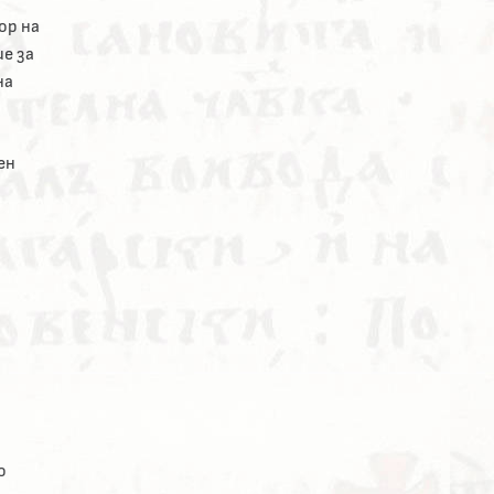
ор на
е за
на
ен
о