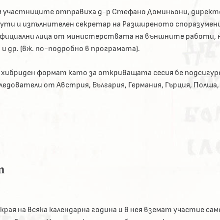
 участниците отправиха д-р Стефано Доминьони, директ
ти и изпълнителен секретар на Разширеното споразумени
официални лица от министерствата на външните работи, 
и др. (вж. по-подробно в програмата).
 хибриден формат като за откриващата сесия бе подсигур
следователи от Австрия, България, Германия, Гърция, Полша,
m
края на всяка календарна година и в нея вземат участие сам