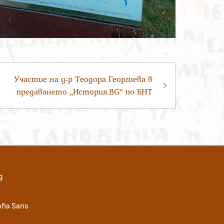
Участие на д-р Теодора Георгиева в
предаването „История.BG“ по БНТ
д
fia Sans