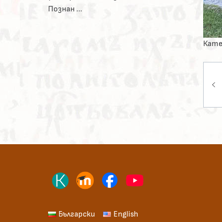
Познан ...
Кате
На
Български
English