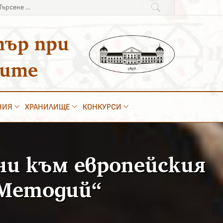
рсене
:
тър при
ките
НИЯ
ХРАНИЛИЩЕ
КОНКУРСИ
ни към европейския
 Методий“