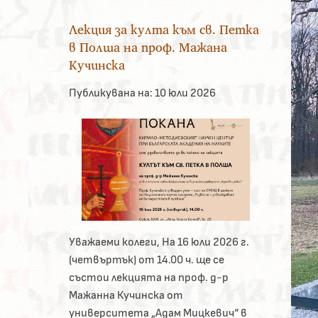
Лекция за култа към св. Петка
в Полша на проф. Мажана
Кучинска
Публикувана на:
10 юли 2026
Уважаеми колеги, На 16 юли 2026 г.
(четвъртък) от 14.00 ч. ще се
състои лекцията на проф. д-р
Мажанна Кучинска от
университета „Адам Мицкевич“ в