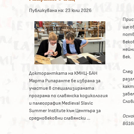
Публикувана на:
23 юли 2026
Прис
ще о
потв
веко
нейн
век.
След
Докторантката на КМНЦ-БАН
разг
Марта Рипаранте бе избрана за
какт
участие в специализираната
забе
програма по славянска кодикология
Слов
и палеография Medieval Slavic
Summer Institute към Центъра за
Осно
средновековни славянски ...
BG16