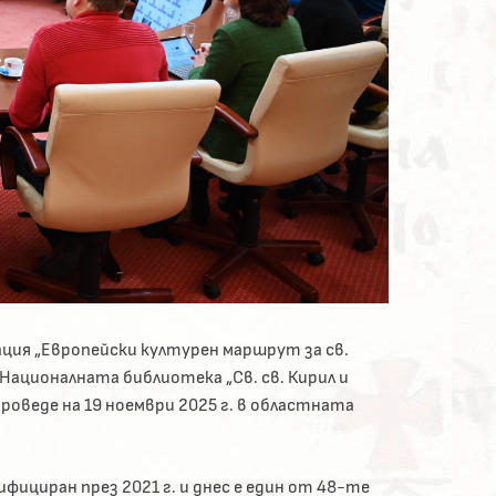
ция „Европейски културен маршрут за св.
Националната библиотека „Св. св. Кирил и
роведе на 19 ноември 2025 г. в областната
фициран през 2021 г. и днес е един от 48-те