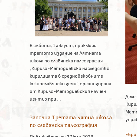
В събота, 1 август, приключи
третото издание на Лятната
школа по славянска палеография
„Кирило-Методиевско наследство:
кирилицата в средновековните
южнославянски земи“, организирана
от Кирило-Методиевския научен
Деле
център при ...
Кири
Мето
Започна Третата лятна школа
упра
по славянска палеография
Евро
Публикувана на:
27 юли 2026