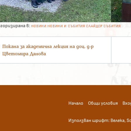
горизирана в:
НОВИНИ
НОВИНИ И СЪБИТИЯ
СЛАЙДЕР
СЪБИТИЯ
вигация
Покана за академична лекция на доц. д-р
Цветомира Данова
Начало
Общи условия
Вхо
Използван шрифт: Велека, So