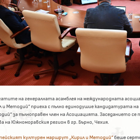
гатите на генералната асамблея на международната асоциа
л и Методий“ приеха с пълно единодушие кандидатурата на 
дий“ за пълноправен член на Асоциацията. Заседанието се п
ва на Южноморавския регион в гр. Бърно, Чехия.
пейският културен маршрут „Кирил и Методий“
беше серти