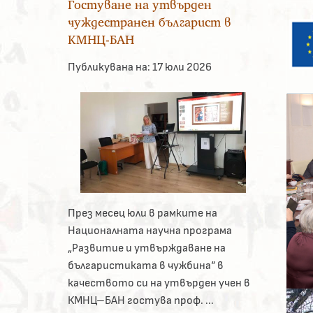
Гостуване на утвърден
чуждестранен българист в
КМНЦ-БАН
Публикувана на:
17 юли 2026
През месец юли в рамките на
Националната научна програма
„Развитие и утвърждаване на
българистиката в чужбина“ в
качеството си на утвърден учен в
КМНЦ–БАН гостува проф. ...