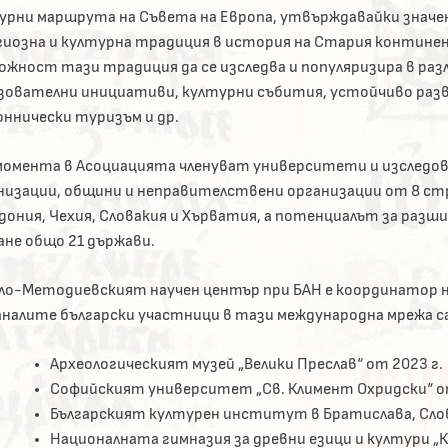
урни маршрута на Съвета на Европа, утвърждавайки значе
гиозна и културна традиция в история на Стария контин
ожност тази традиция да се изследва и популяризира в раз
зователни инициативи, културни събития, устойчиво раз
оннически туризъм и др.
момента в Асоциацията членуват университети и изследов
низации, общини и неправителствени организации от 8 стра
дония, Чехия, Словакия и Хърватия, а потенциалът за разши
ане общо 21 държави.
ло-Методиевският научен център при БАН е координатор на
налите български участници в тази международна мрежа са
Археологическият музей „Велики Преслав“ от 2023 г.
Софийският университет „Св. Климент Охридски“ от
Българският културен институт в Братислава, Слов
Националната гимназия за древни езици и култури „