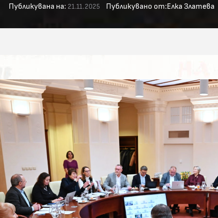
Публикувана на:
Публикувано от:
Елка Златева
21.11.2025