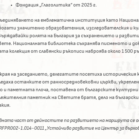
Фондация „Глаголитика“ от 2025 г.
ъединяването на емблематична институция като Националн
богати значително образователния, изследователския и к
ърждавайки ролята на България за съхранението и развит
вете. Националната библиотека съхранява писменото и док
ата колекция от славянски ръкописи наброява около 1 500 р
 края на заседанието, делегатите посетиха историческия к
ледаха останките от ранносредновековни църкви, укреплени
о и паметната плоча, поставена от българските културни д
лежителния паметник на Светите братя, дело на българския
акия.
вната част от дейностите по развитието на маршрута се о
RFPR002-1.014-0011 „Устойчиво развитие на Център за върхо