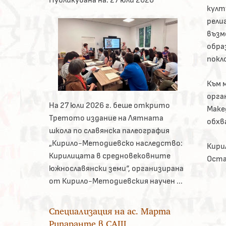
култ
рели
възм
обра
покл
Към 
орга
На 27 юли 2026 г. беше открито
Маке
Третото издание на Лятната
обхв
школа по славянска палеография
„Кирило-Методиевско наследство:
Кири
Кирилицата в средновековните
Оста
южнославянски земи“, организирана
от Кирило-Методиевския научен ...
Специализация на ас. Марта
Рипаранте в САЩ