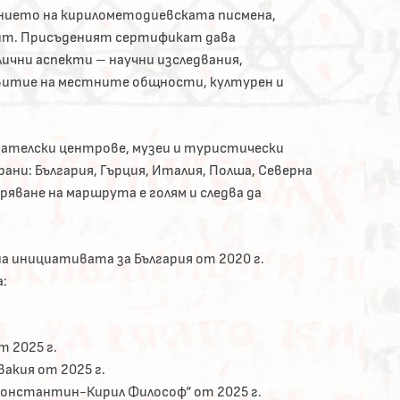
нието на кирилометодиевската писмена,
ент. Присъденият сертификат дава
лични аспекти – научни изследвания,
витие на местните общности, културен и
ателски центрове, музеи и туристически
ни: България, Гърция, Италия, Полша, Северна
ряване на маршрута е голям и следва да
 инициативата за България от 2020 г.
:
 2025 г.
акия от 2025 г.
Константин-Кирил Философ“ от 2025 г.