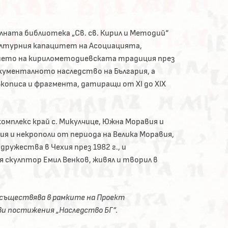
ата библиотека „Св. св. Кирил и Методий“
ултурния капацитет на Асоциацията,
ието на кирилометодиевската традиция през
ументалното наследство на България, а
ъкописа и фрагмента, датиращи от XI до XIX
омплекс край с. Микулчице, Южна Моравия и
я и некрополи от периода на Велика Моравия,
ружества в Чехия през 1982 г., и
 скулптор Емил Венков, живял и творил в
съществява в рамките на Проект
ви постижения „Наследство БГ“.