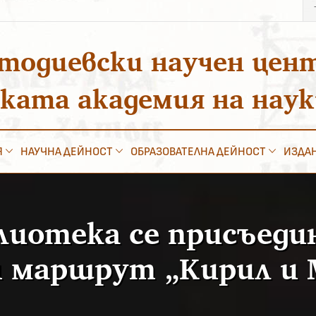
Тъ
за
тодиевски научен цен
ската академия на нау
Я
НАУЧНА ДЕЙНОСТ
ОБРАЗОВАТЕЛНА ДЕЙНОСТ
ИЗДА
иотека се присъеди
 маршрут „Кирил и