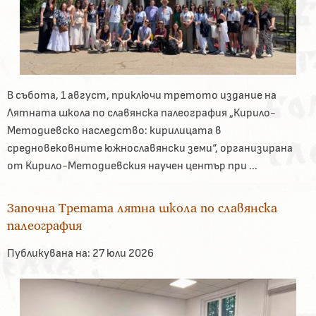
В събота, 1 август, приключи третото издание на
Лятната школа по славянска палеография „Кирило-
Методиевско наследство: кирилицата в
средновековните южнославянски земи“, организирана
от Кирило-Методиевския научен център при ...
Започна Третата лятна школа по славянска
палеография
Публикувана на:
27 юли 2026