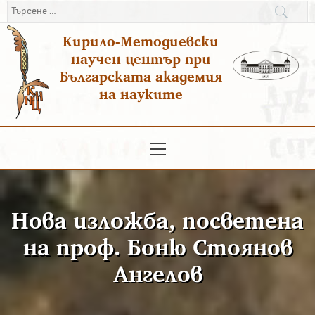
Преминаване
Търсене
към
за:
Кирило-Методиевски
съдържанието
научен център при
Българската академия
на науките
Основно
меню
Нова изложба, посветена
на проф. Боню Стоянов
Ангелов