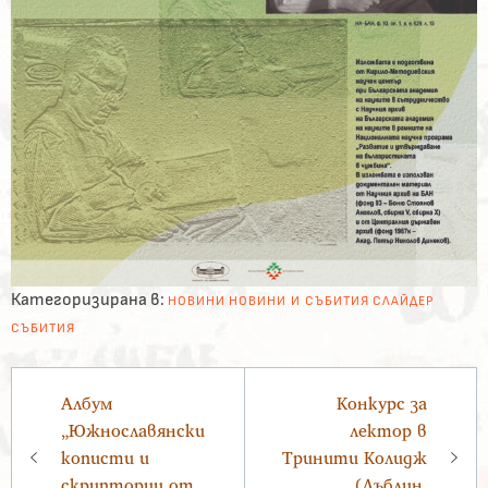
Категоризирана в:
НОВИНИ
НОВИНИ И СЪБИТИЯ
СЛАЙДЕР
СЪБИТИЯ
Навигация
Албум
Конкурс за
„Южнославянски
лектор в
кописти и
Тринити Колидж
скриптории от
(Дъблин,