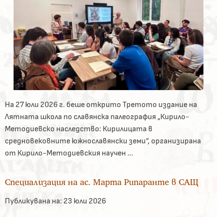
На 27 юли 2026 г. беше открито Третото издание на
Лятната школа по славянска палеография „Кирило-
Методиевско наследство: Кирилицата в
средновековните южнославянски земи“, организирана
от Кирило-Методиевския научен ...
Специализация на ас. Марта Рипаранте в САЩ
Публикувана на:
23 юли 2026