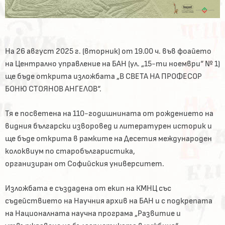
На 26 август 2025 г. (вторник) от 19.00 ч. във фоайето
на Централно управление на БАН (ул. „15-ти ноември“ № 1)
ще бъде открита изложбата „В СВЕТА НА ПРОФЕСОР
БОНЮ СТОЯНОВ АНГЕЛОВ“.
Тя е посветена на 110-годишнината от рождението на
видния български изворовед и литературен историк и
ще бъде открита в рамките на Десетия международен
колоквиум по старобългаристика,
организиран от Софийския университет.
Изложбата е създадена от екип на КМНЦ със
съдействието на Научния архив на БАН и с подкрепата
на Националната научна програма „Развитие и