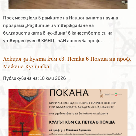
През месец юли в рамките на Националната научна
програма „Развитие и утвърждаване на
българистиката в чужбина“ в качеството си на
утвърден учен в КМНЦ–БАН гостува проф. ...
Лекция за култа към св. Петка в Полша на проф.
Мажана Кучинска
Публикувана на:
10 юли 2026