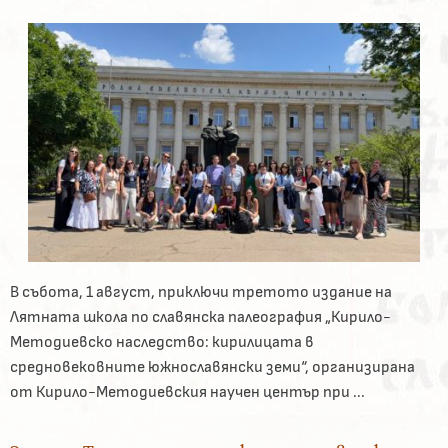
В събота, 1 август, приключи третото издание на
Лятната школа по славянска палеография „Кирило-
Методиевско наследство: кирилицата в
средновековните южнославянски земи“, организирана
от Кирило-Методиевския научен център при ...