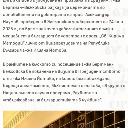
БАН, активно използване на програмата Еразъм+. Г-жа
Бертман-Вежковска разказа за церемонията по
обновяването на доктората на проф. Александър
Наумов, проведена в Ягелонския университет на 24 юни
2025 г., по време на която забележителният полски
медиевист и българист бе удостоен с орден „Св. Кирил и
Методий“ лично от вицепрезидента на Република
България г-жа Илияна Йотова.
В рамките на юлското си посещение г-жа Бертман-
Вежховска бе поканена на визита в Президентството
от г-жа Илияна Йотова, на която бяха обсъждани
бъдещи ангажименти, включително и такива, свързани с
Националната научна програма „Развитие и
утвърждаване на българистиката в чужбина“.