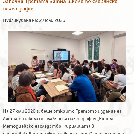
Започна Третата лятна школа по славянска
палеография
Публикувана на:
27 юли 2026
На 27 юли 2026 г. беше открито Третото издание на
Лятната школа по славянска палеография „Кирило-
Методиевско наследство: Кирилицата в
средновековните южнославянски земи“, организирана