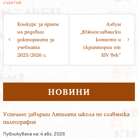
СЪБИТИЯ
Навигация
Конкурс за прием
Албум
на редовни
„Южнославянски
докторанти за
кописти и
учебната
скриптории от
2025/2026 г.
XIV век”
НОВИНИ
Успешно завърши Лятната школа по славянска
палеография
Публикувана на:
4 авг. 2026