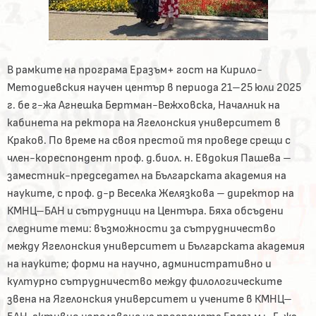
В рамките на програма Еразъм+ гост на Кирило-
Методиевския научен център в периода 21–25 юли 2025
г. бе г-жа Агнешка Бертман-Вежховска, Началник на
кабинета на ректора на Ягелонския университет в
Краков. По време на своя престой тя проведе срещи с
член-кореспондент проф. д.биол. н. Евдокия Пашева –
заместник-председател на Българската академия на
науките, с проф. д-р Веселка Желязкова – директор на
КМНЦ–БАН и сътрудници на Центъра. Бяха обсъдени
следните теми: възможности за сътрудничество
между Ягелонския университет и Българската академия
на науките; форми на научно, административно и
културно сътрудничество между филологическите
звена на Ягелонския университет и учените в КМНЦ–