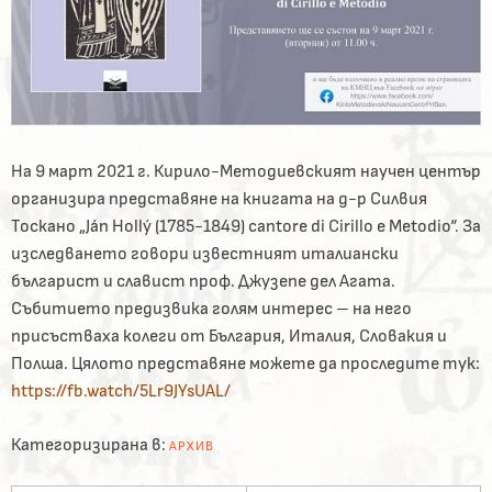
На 9 март 2021 г. Кирило-Методиевският научен център
организира представяне на книгата на д-р Силвия
Тоскано „Ján Hollý (1785-1849) cantore di Cirillo e Metodio“. За
изследването говори известният италиански
българист и славист проф. Джузепе дел Агата.
Събитието предизвика голям интерес – на него
присъстваха колеги от България, Италия, Словакия и
Полша. Цялото представяне можете да проследите тук:
https://fb.watch/5Lr9JYsUAL/
Категоризирана в:
АРХИВ