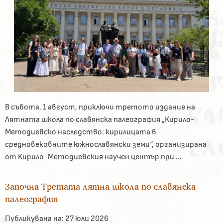
В събота, 1 август, приключи третото издание на
Лятната школа по славянска палеография „Кирило-
Методиевско наследство: кирилицата в
средновековните южнославянски земи“, организирана
от Кирило-Методиевския научен център при ...
Започна Третата лятна школа по славянска
палеография
Публикувана на:
27 юли 2026