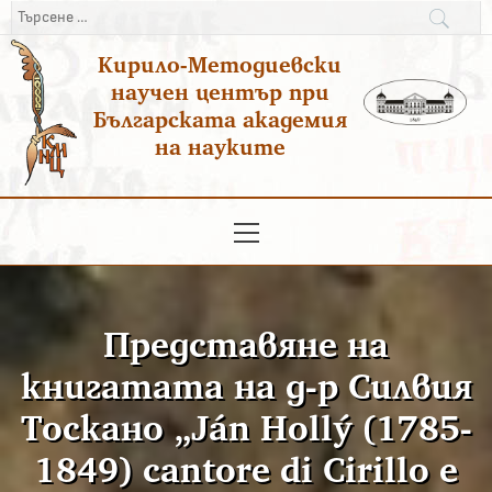
Преминаване
Търсене
към
за:
Кирило-Методиевски
съдържанието
научен център при
Българската академия
на науките
Основно
меню
Представяне на
книгатата на д-р Силвия
Тоскано „Ján Hollý (1785-
1849) cantore di Cirillo e