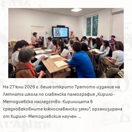
На 27 юли 2026 г. беше открито Третото издание на
Лятната школа по славянска палеография „Кирило-
Методиевско наследство: Кирилицата в
средновековните южнославянски земи“, организирана
от Кирило-Методиевския научен ...