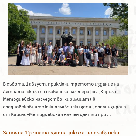
В събота, 1 август, приключи третото издание на
Лятната школа по славянска палеография „Кирило-
Методиевско наследство: кирилицата в
средновековните южнославянски земи“, организирана
от Кирило-Методиевския научен център при ...
Започна Третата лятна школа по славянска