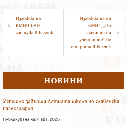
Навигация
Изложба на
Изложбата на
КМНЦ-БАН
КМНЦ „По
гостува в Балчик
следите на
учениците“ бе
открита в Балчик
НОВИНИ
Успешно завърши Лятната школа по славянска
палеография
Публикувана на:
4 авг. 2026