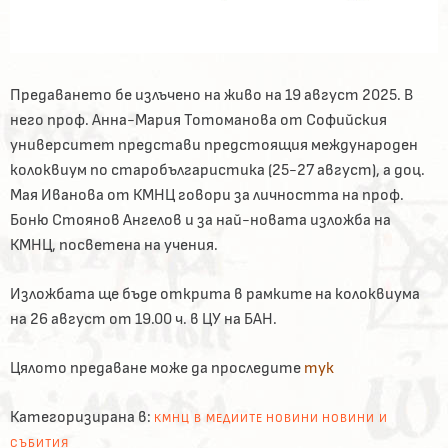
Предаването бе излъчено на живо на 19 август 2025. В
него проф. Анна-Мария Тотоманова от Софийския
университет представи предстоящия международен
колоквиум по старобългаристика (25-27 август), а доц.
Мая Иванова от КМНЦ говори за личността на проф.
Боню Стоянов Ангелов и за най-новата изложба на
КМНЦ, посветена на учения.
Изложбата ще бъде открита в рамките на колоквиума
на 26 август от 19.00 ч. в ЦУ на БАН.
Цялото предаване може да проследите
тук
Категоризирана в:
КМНЦ В МЕДИИТЕ
НОВИНИ
НОВИНИ И
СЪБИТИЯ