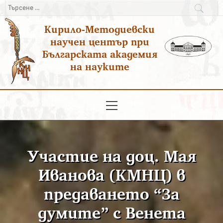
Преминаване
Търсене
към
за:
Кирило-Методиевски
съдържанието
научен център при
Българската академия
на науките
Основно
меню
Участие на доц. Мая
Иванова (КМНЦ) в
предаването “За
думите” с Венета