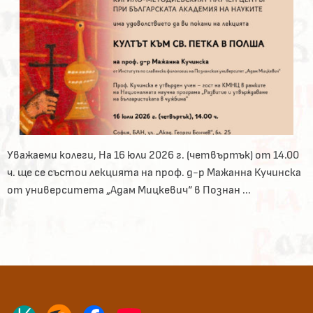
Уважаеми колеги, На 16 юли 2026 г. (четвъртък) от 14.00
ч. ще се състои лекцията на проф. д-р Мажанна Кучинска
от университета „Адам Мицкевич“ в Познан ...