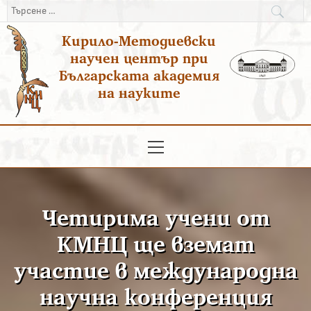
Преминаване
Търсене
към
за:
Кирило-Методиевски
съдържанието
научен център при
Българската академия
на науките
Основно
меню
Четирима учени от
КМНЦ ще вземат
участие в международна
научна конференция