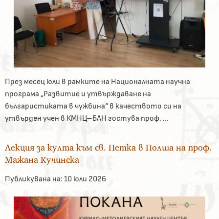
През месец юли в рамките на Националната научна
програма „Развитие и утвърждаване на
българистиката в чужбина“ в качеството си на
утвърден учен в КМНЦ–БАН гостува проф. ...
Лекция за култа към св. Петка в Полша на проф.
Мажана Кучинска
Публикувана на:
10 юли 2026