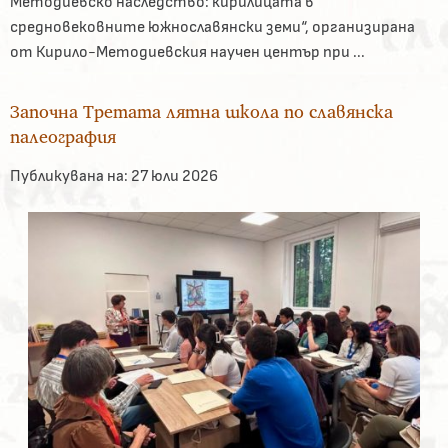
Методиевско наследство: кирилицата в
средновековните южнославянски земи“, организирана
от Кирило-Методиевския научен център при ...
Започна Третата лятна школа по славянска
палеография
Публикувана на:
27 юли 2026