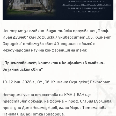
Центърът за славяно-византийски проучвания „Проф.
Иван Дуйчев“ към Софийския университет „Св. Климент
Охридски“ отбелязва своя 40-годишен юбилей с
международна научна конференция на тема:
„Приемственост, контакти и конфликти в славяно-
византийския свят“
10-12 юни 2026 г., СУ „Св. Климент Охридски“, Ректорат
Четирима учени от състава на КМНЦ-БАН ще
представят доклади на форума – проф. Славия Бърлиева,
проф. дни Димо Чешмеджиев, гл. ас Мария Тотоманова-
Панева и гл. ас Тотка Григорова.