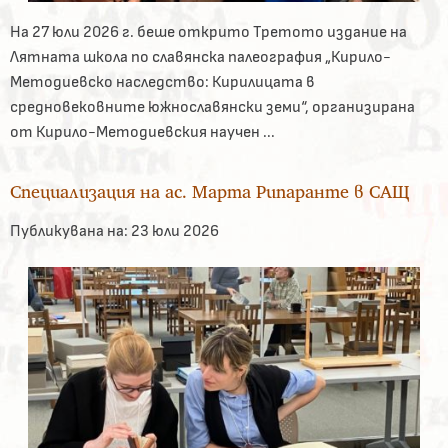
На 27 юли 2026 г. беше открито Третото издание на
Лятната школа по славянска палеография „Кирило-
Методиевско наследство: Кирилицата в
средновековните южнославянски земи“, организирана
от Кирило-Методиевския научен ...
Специализация на ас. Марта Рипаранте в САЩ
Публикувана на:
23 юли 2026