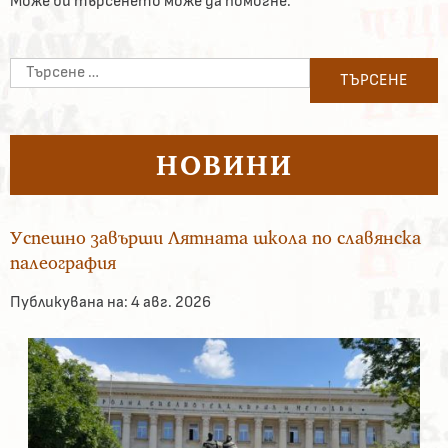
Може би търсенето може да помогне.
Търсене
за:
НОВИНИ
Успешно завърши Лятната школа по славянска
палеография
Публикувана на:
4 авг. 2026