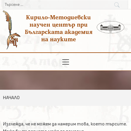
Преминаване
Търсене
към
за:
Кирило-Методиевски
съдържанието
научен център при
Българската академия
на науките
Основно
меню
НАЧАЛО
Изглежда, че не можем да намерим това, което търсите.