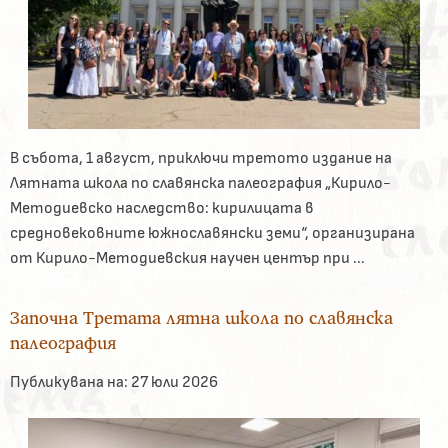
В събота, 1 август, приключи третото издание на
Лятната школа по славянска палеография „Кирило-
Методиевско наследство: кирилицата в
средновековните южнославянски земи“, организирана
от Кирило-Методиевския научен център при ...
Започна Третата лятна школа по славянска
палеография
Публикувана на:
27 юли 2026