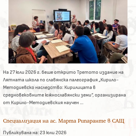
На 27 юли 2026 г. беше открито Третото издание на
Лятната школа по славянска палеография „Кирило-
Методиевско наследство: Кирилицата в
средновековните южнославянски земи“, организирана
от Кирило-Методиевския научен ...
Специализация на ас. Марта Рипаранте в САЩ
Публикувана на:
23 юли 2026