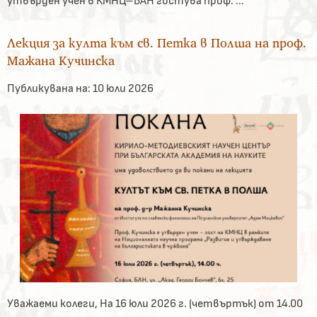
утвърден учен в КМНЦ–БАН гостува проф. ...
Лекция за култа към св. Петка в Полша на проф.
Мажана Кучинска
Публикувана на:
10 юли 2026
Уважаеми колеги, На 16 юли 2026 г. (четвъртък) от 14.00