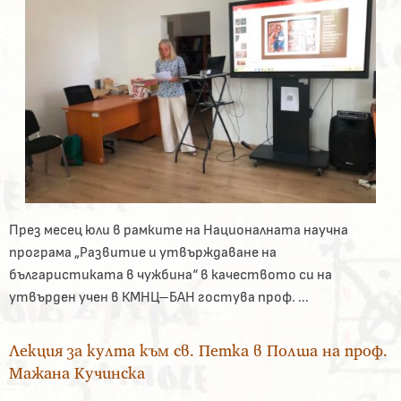
През месец юли в рамките на Националната научна
програма „Развитие и утвърждаване на
българистиката в чужбина“ в качеството си на
утвърден учен в КМНЦ–БАН гостува проф. ...
Лекция за култа към св. Петка в Полша на проф.
Мажана Кучинска