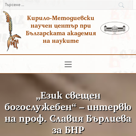
Преминаване
Търсене
към
за:
Кирило-Методиевски
съдържанието
научен център при
Българската академия
на науките
Основно
меню
„Език свещен
богослужебен“ – интервю
на проф. Славия Бърлиева
за БНР