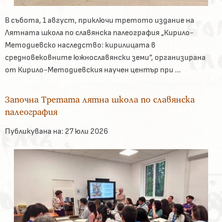
В събота, 1 август, приключи третото издание на
Лятната школа по славянска палеография „Кирило-
Методиевско наследство: кирилицата в
средновековните южнославянски земи“, организирана
от Кирило-Методиевския научен център при ...
Започна Третата лятна школа по славянска
палеография
Публикувана на:
27 юли 2026