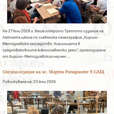
На 27 юли 2026 г. беше открито Третото издание на
Лятната школа по славянска палеография „Кирило-
Методиевско наследство: Кирилицата в
средновековните южнославянски земи“, организирана
от Кирило-Методиевския научен ...
Специализация на ас. Марта Рипаранте в САЩ
Публикувана на:
23 юли 2026