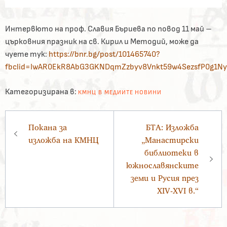
Интервюто на проф. Славия Бъриева по повод 11 май –
църковния празник на св. Кирил и Методий, може да
чуете тук:
https://bnr.bg/post/101465740?
fbclid=IwAR0EkR8AbG3GKNDqmZzbyv8Vnkt59w4SezsfP0g1Ny
Категоризирана в:
КМНЦ В МЕДИИТЕ
НОВИНИ
Навигация
Покана за
БТА: Изложба
изложба на КМНЦ
„Манастирски
библиотеки в
южнославянските
земи и Русия през
XIV-XVI в.“