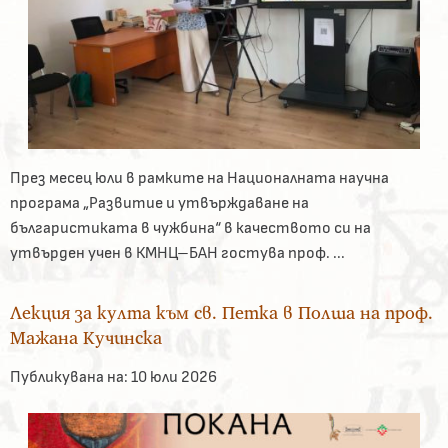
През месец юли в рамките на Националната научна
програма „Развитие и утвърждаване на
българистиката в чужбина“ в качеството си на
утвърден учен в КМНЦ–БАН гостува проф. ...
Лекция за култа към св. Петка в Полша на проф.
Мажана Кучинска
Публикувана на:
10 юли 2026