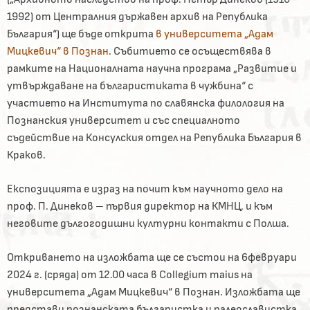
1992) от Централния държавен архив на Република
България“) ще бъде открита
в университета „Адам
Мицкевич“ в Познан
. Събитието се осъществява в
рамките на Националната научна програма „Развитие и
утвърждаване на българистиката в чужбина“ с
участието на Института по славянска филология на
Познанския университет и със специалното
съдействие на Консулския отдел на Република България в
Краков.
Експозицията е израз на почит към научното дело на
проф. П. Динеков – първия директор на КМНЦ, и към
неговите дългогодишни културни контакти с Полша.
Откриването на изложбата ще се състои на 6февруари
2024 г. (сряда) от 12.00 часа в Collegium maius на
университета „Адам Мицкевич“ в Познан. Изложбата ще
представи познанската българистка и палеославистка