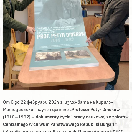
От 6 до 22 февруари 2024 г. изложбата на Кирило-
Методиевския научен център „
Profesor Petyr Dinekow
(1910–1992) – dokumenty życia i pracy naukowej ze zbiorów
Centralnego Archiwum Państwowego Republiki Bułgarii
”
(„Архивното наследство на проф. Петър Динеков (1910–