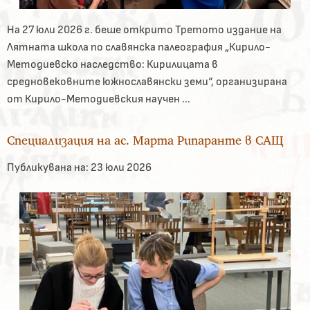
На 27 юли 2026 г. беше открито Третото издание на
Лятната школа по славянска палеография „Кирило-
Методиевско наследство: Кирилицата в
средновековните южнославянски земи“, организирана
от Кирило-Методиевския научен ...
Специализация на ас. Марта Рипаранте в САЩ
Публикувана на:
23 юли 2026