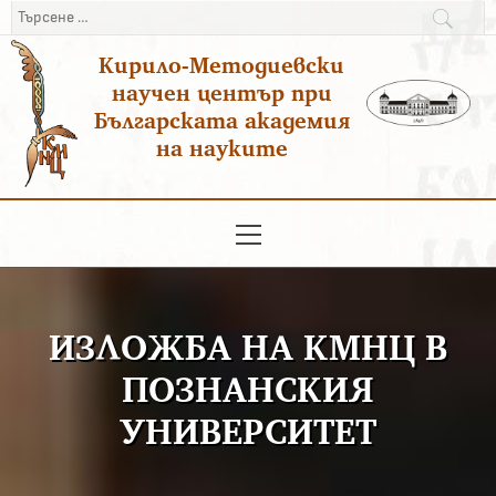
Преминаване
Търсене
към
за:
Кирило-Методиевски
съдържанието
научен център при
Българската академия
на науките
Основно
меню
ИЗЛОЖБА НА КМНЦ В
ПОЗНАНСКИЯ
УНИВЕРСИТЕТ