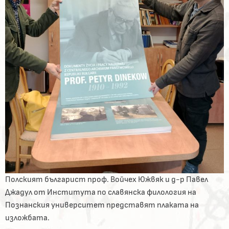
Полският българист проф. Войчех Южвяк и д-р Павел
Джадул от Института по славянска филология на
Познанския университет представят плаката на
изложбата.