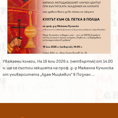
Уважаеми колеги, На 16 юли 2026 г. (четвъртък) от 14.00
ч. ще се състои лекцията на проф. д-р Мажанна Кучинска
от университета „Адам Мицкевич“ в Познан ...