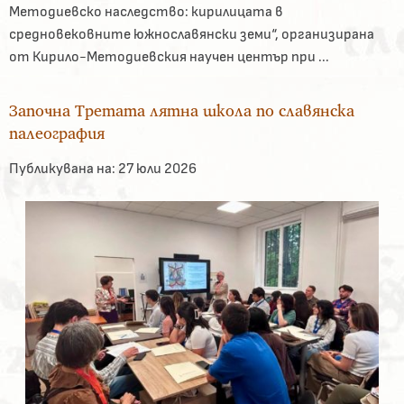
Методиевско наследство: кирилицата в
средновековните южнославянски земи“, организирана
от Кирило-Методиевския научен център при ...
Започна Третата лятна школа по славянска
палеография
Публикувана на:
27 юли 2026