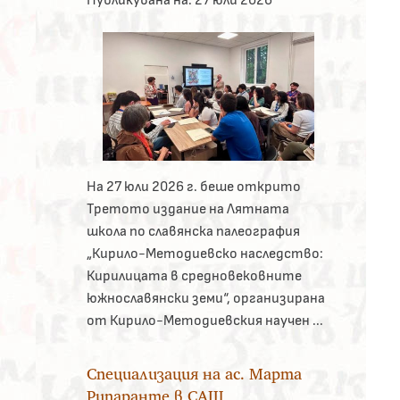
На 27 юли 2026 г. беше открито
Третото издание на Лятната
школа по славянска палеография
„Кирило-Методиевско наследство:
Кирилицата в средновековните
южнославянски земи“, организирана
от Кирило-Методиевския научен ...
Специализация на ас. Марта
Рипаранте в САЩ