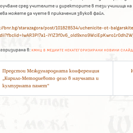
роучване сред учителите и директорите в тези училища на
ева можете да чуете в прикачения звуков файл.
://bnr.bg/starazagora/post/101828534/uchenicite-ot-balgarskit
dii?fbclid=IwAR3PI7a1-iYlZ3f0v6_old9xno9WciEpKwro1r0dh2
горизирана в:
КМНЦ В МЕДИИТЕ
НЕКАТЕГОРИЗИРАНИ
НОВИНИ
СЛАЙД
вигация
Предстои Международната конференция
„Кирило-Методиевото дело в научната и
културната памет“