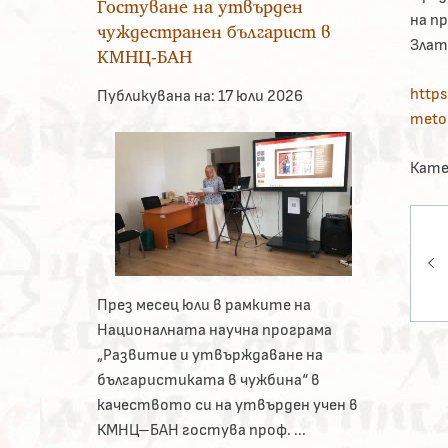
Гостуване на утвърден
на п
чуждестранен българист в
Злат
КМНЦ-БАН
https
Публикувана на:
17 юли 2026
meto
Кате
На
През месец юли в рамките на
Националната научна програма
„Развитие и утвърждаване на
българистиката в чужбина“ в
качеството си на утвърден учен в
КМНЦ–БАН гостува проф. ...