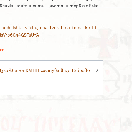
 всички континенти. Цялото интервю с Елка
e-uchilishta-v-chujbina-tvorat-na-tema-kiril-i-
WJsVro6G44GSFaUYA
ЕР
Изложба на КМНЦ гостува в гр. Габрово