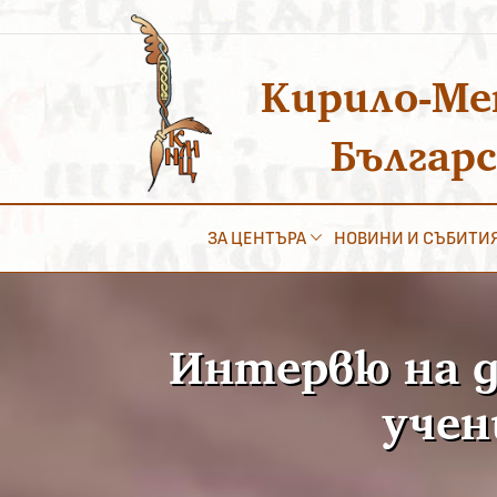
Преминаване
към
съдържанието
Кирило-Ме
Българ
ЗА ЦЕНТЪРА
НОВИНИ И СЪБИТИ
Интервю на д-
учен