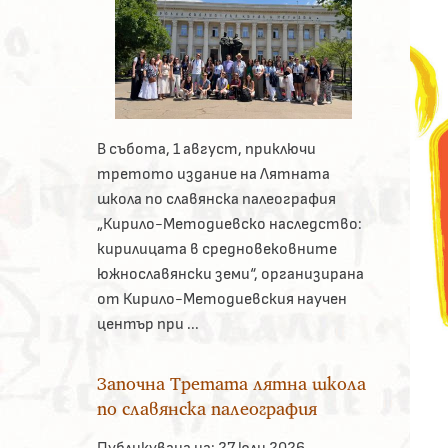
В събота, 1 август, приключи
третото издание на Лятната
школа по славянска палеография
„Кирило-Методиевско наследство:
кирилицата в средновековните
южнославянски земи“, организирана
от Кирило-Методиевския научен
център при ...
Започна Третата лятна школа
по славянска палеография
Публикувана на:
27 юли 2026