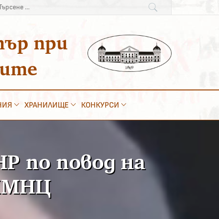
рсене
:
тър при
ките
НИЯ
ХРАНИЛИЩЕ
КОНКУРСИ
НР по повод на
 КМНЦ