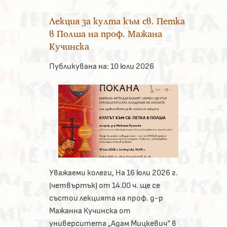
Лекция за култа към св. Петка
в Полша на проф. Мажана
Кучинска
Публикувана на:
10 юли 2026
Уважаеми колеги, На 16 юли 2026 г.
(четвъртък) от 14.00 ч. ще се
състои лекцията на проф. д-р
Мажанна Кучинска от
университета „Адам Мицкевич“ в