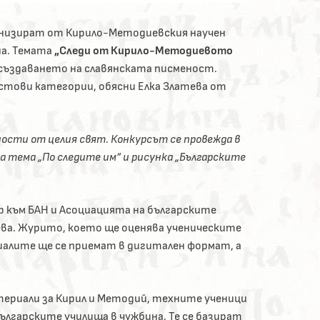
ганизират от Кирило-Методиевския научен
а. Темата
„Следи от Кирило-Методиевото
 създаването на славянската писменост.
стови категории, обясни Елка Златева от
ости от целия свят. Конкурсът се провежда в
а тема „По следите им“ и рисунка „Българските
към БАН и Асоциацията на българските
тева. Журито, което ще оценява ученическите
алите ще се приемат в дигитален формат, а
ериали за Кирил и Методий, техните ученици
лгарските училища в чужбина. Те се базират