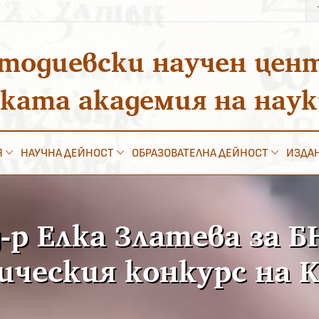
Тъ
за
тодиевски научен цен
ската академия на нау
Я
НАУЧНА ДЕЙНОСТ
ОБРАЗОВАТЕЛНА ДЕЙНОСТ
ИЗДА
р Елка Златева за Б
ическия конкурс на