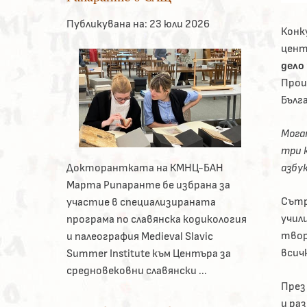
Публикувана на:
23 юли 2026
Конк
цент
дело
Прои
Бълг
Мога
три к
азбук
Докторантката на КМНЦ-БАН
Марта Рипаранте бе избрана за
Сътр
участие в специализираната
учил
програма по славянска кодикология
твор
и палеография Medieval Slavic
всич
Summer Institute към Центъра за
средновековни славянски ...
През
и ра