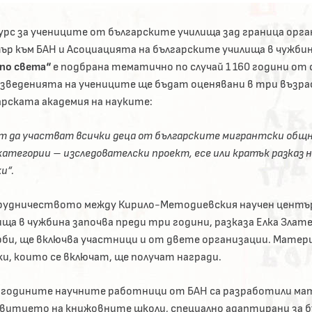
урс за учениците от българските училища зад граница ор
ър към БАН и Асоциацията на българските училища в чужбин
 по света“
е подбрана тематично по случай 1 160 години от
зведенията на учениците ще бъдат оценявани в три възра
арската академия на науките:
т да участват всички деца от българските мигрантски общн
атегории – изследователски проект, есе или кратък разказ н
и“.
удничеството между Кирило-Методиевския научен център 
ища в чужбина започва преди три години, разказа Елка Зла
би, ще включва участници и от двете организации. Матери
ки, които се включат, ще получат награди.
 годините научните работници от БАН са разработили мат
звитието на книжовните школи, специално адаптирани за бъ