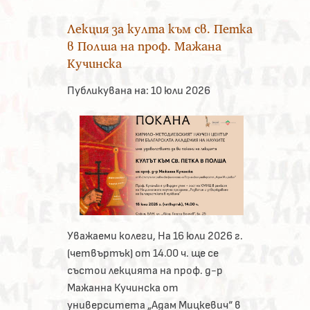
Лекция за култа към св. Петка
в Полша на проф. Мажана
Кучинска
Публикувана на:
10 юли 2026
Уважаеми колеги, На 16 юли 2026 г.
(четвъртък) от 14.00 ч. ще се
състои лекцията на проф. д-р
Мажанна Кучинска от
университета „Адам Мицкевич“ в