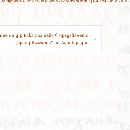
NjI2MjMwODU2MDkAAR55whK7s2KnFyBrv09iTj1A0ZBfzcPiGlz3
тие на д-р Елка Златева в предаването
„Бранд България” по Дарик радио