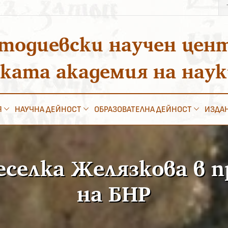
Тъ
за
тодиевски научен цен
ската академия на нау
Я
НАУЧНА ДЕЙНОСТ
ОБРАЗОВАТЕЛНА ДЕЙНОСТ
ИЗДА
еселка Желязкова в 
на БНР