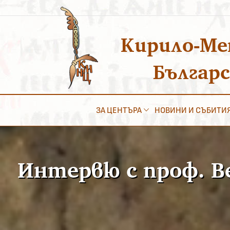
Преминаване
към
съдържанието
Кирило-Ме
Българ
ЗА ЦЕНТЪРА
НОВИНИ И СЪБИТИ
Интервю с проф. В