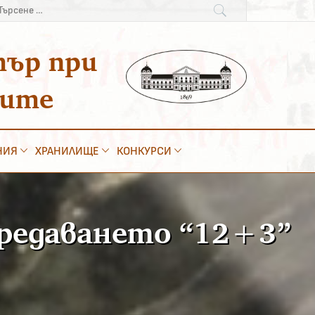
рсене
:
тър при
ките
НИЯ
ХРАНИЛИЩЕ
КОНКУРСИ
предаването “12+3”