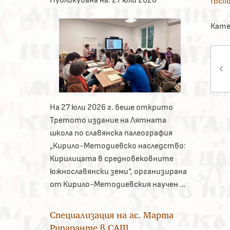
fbcl
Кате
На
На 27 юли 2026 г. беше открито
Третото издание на Лятната
школа по славянска палеография
„Кирило-Методиевско наследство:
Кирилицата в средновековните
южнославянски земи“, организирана
от Кирило-Методиевския научен ...
Специализация на ас. Марта
Рипаранте в САЩ