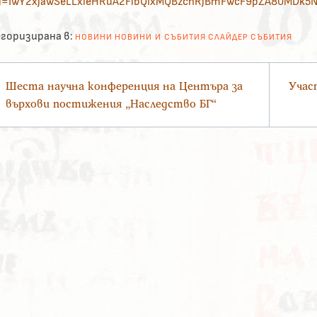
id=IwY2xjawSeLLxleHRuA2FlbQIxMQBzcnRjBmFwcF9pZA80MDk5
горизирана в:
НОВИНИ
НОВИНИ И СЪБИТИЯ
СЛАЙДЕР
СЪБИТИЯ
вигация
Шеста научна конференция на Центъра за
Учас
върхови постижения „Наследство БГ“