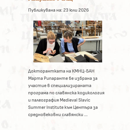
Публикувана на:
23 юли 2026
Докторантката на КМНЦ-БАН
Марта Рипаранте бе избрана за
участие в специализираната
програма по славянска кодикология
и палеография Medieval Slavic
Summer Institute към Центъра за
средновековни славянски ...