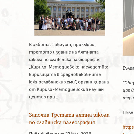
В събота, 1 август, приключи
третото издание на Лятната
школа по славянска палеография
„Кирило-Методиевско наследство:
Бълг
кирилицата в средновековните
южнославянски земи“, организирана
“Общо
от Кирило-Методиевския научен
цар С
център при ...
тери
Пълн
Започна Третата лятна школа
по славянска палеография
https
Публикувана на:
27 юли 2026