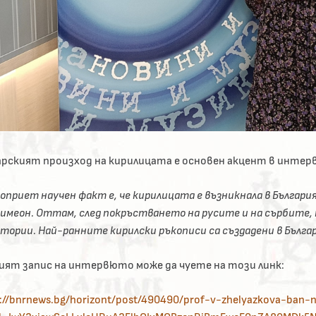
арският произход на кирилицата е основен акцент в инте
приет научен факт е, че кирилицата е възникнала в България в
имеон. Оттам, след покръстването на русите и на сърбите, т
тории. Най-ранните кирилски ръкописи са създадени в Българ
ият запис на интервюто може да чуете на този линк:
://bnrnews.bg/horizont/post/490490/prof-v-zhelyazkova-ban-n