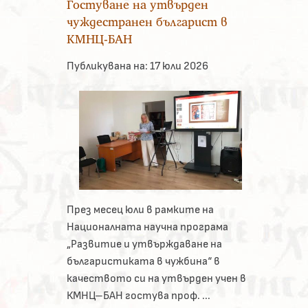
Гостуване на утвърден
чуждестранен българист в
КМНЦ-БАН
Публикувана на:
17 юли 2026
През месец юли в рамките на
Националната научна програма
„Развитие и утвърждаване на
българистиката в чужбина“ в
качеството си на утвърден учен в
КМНЦ–БАН гостува проф. ...