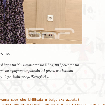
рвюто.
 края на IX и началото на X век, по времето на
я се е разпространява и в други славянски
ия”,
заявява проф. Желязкова.
yama-spor-che-kirilitsata-e-balgarska-azbuka?