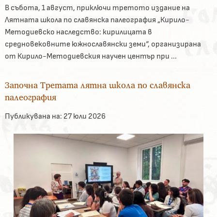
В събота, 1 август, приключи третото издание на
Лятната школа по славянска палеография „Кирило-
Методиевско наследство: кирилицата в
средновековните южнославянски земи“, организирана
от Кирило-Методиевския научен център при ...
Започна Третата лятна школа по славянска
палеография
Публикувана на:
27 юли 2026