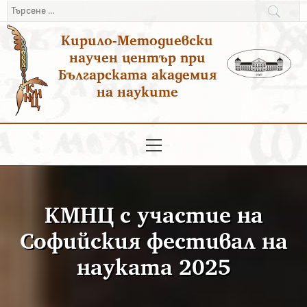
Преминаване
Търсене
към
за:
Кирило-Методиевски
съдържанието
научен център при
Българската академия
на науките
Основно
меню
КМНЦ с участие на
Софийския фестивал на
науката 2025