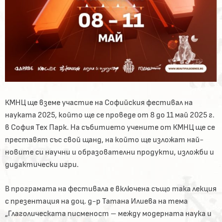
КМНЦ ще вземе участие на Софийския фестивал на
науката 2025, който ще се проведе от 8 до 11 май 2025 г.
в София Тех Парк. На събитието учените от КМНЦ ще се
преставят със свой щанд, на който ще изложат най-
новите си научни и образователни продукти, изложби и
дидактически игри.
В програмата на фестивала е включена също така лекция
с презентация на доц. д-р Татана Илиева на тема
„Глаголическата писменост – между модерната наука и