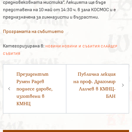
средновековната мистика“. Лекцията ще бъде
представена на 10 май от 14:30 ч. в зала КОСМОС и е
предназначена за гимназисти и възрастни.
Програмата на събитието
Категоризирана в:
НОВИНИ
НОВИНИ И СЪБИТИЯ
СЛАЙДЕР
СЪБИТИЯ
Навигация
Президентът
Публична лекция
Румен Радев
на проф. Драгомир
поднесе дарове,
Лалчев в КМНЦ-
изготвени в
БАН
КМНЦ