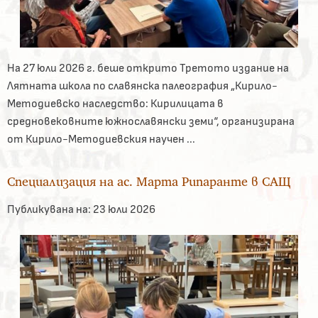
На 27 юли 2026 г. беше открито Третото издание на
Лятната школа по славянска палеография „Кирило-
Методиевско наследство: Кирилицата в
средновековните южнославянски земи“, организирана
от Кирило-Методиевския научен ...
Специализация на ас. Марта Рипаранте в САЩ
Публикувана на:
23 юли 2026