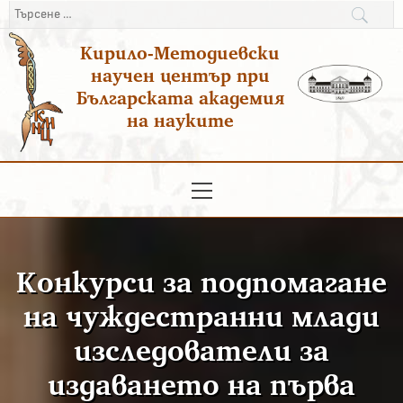
Преминаване
Търсене
към
за:
Кирило-Методиевски
съдържанието
научен център при
Българската академия
на науките
Основно
меню
Конкурси за подпомагане
на чуждестранни млади
изследователи за
издаването на първа