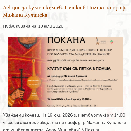
Лекция за култа към св. Петка в Полша на проф.
Мажана Кучинска
Публикувана на:
10 юли 2026
Уважаеми колеги, На 16 юли 2026 г. (четвъртък) от 14.00
ч. ще се състои лекцията на проф. д-р Мажанна Кучинска
от университета „Адам Мицкевич“ в Познан ...