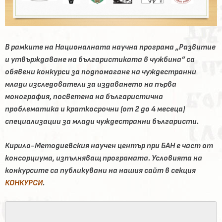
В рамките на Националната научна програма „Развитие
и утвърждаване на българистиката в чужбина“ са
обявени конкурси за подпомагане на чуждестранни
млади изследователи за издаването на първа
монография, посветена на българистична
проблематика и краткосрочни (от 2 до 4 месеца)
специализации за млади чуждестранни българисти.
Кирило-Методиевския научен център при БАН е част от
консорциума, изпълняващ програмата. Условията на
конкурсите са публикувани на нашия сайт в секция
КОНКУРСИ
.