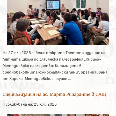
На 27 юли 2026 г. беше открито Третото издание на
Лятната школа по славянска палеография „Кирило-
Методиевско наследство: Кирилицата в
средновековните южнославянски земи“, организирана
от Кирило-Методиевския научен ...
Специализация на ас. Марта Рипаранте в САЩ
Публикувана на:
23 юли 2026