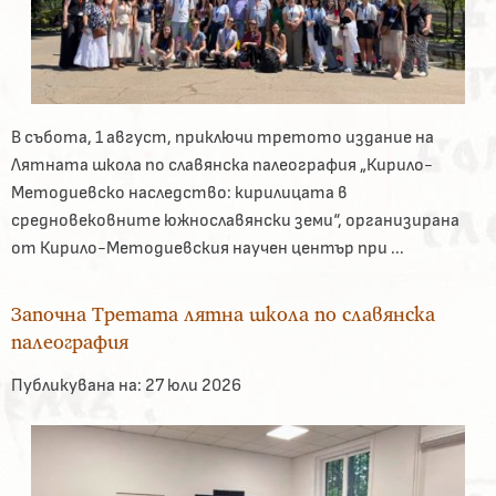
В събота, 1 август, приключи третото издание на
Лятната школа по славянска палеография „Кирило-
Методиевско наследство: кирилицата в
средновековните южнославянски земи“, организирана
от Кирило-Методиевския научен център при ...
Започна Третата лятна школа по славянска
палеография
Публикувана на:
27 юли 2026