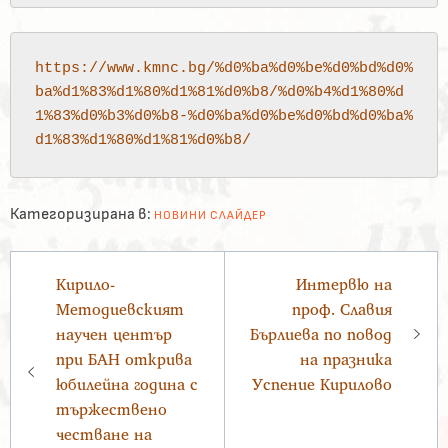
https://www.kmnc.bg/%d0%ba%d0%be%d0%bd%d0%
ba%d1%83%d1%80%d1%81%d0%b8/%d0%b4%d1%80%d
1%83%d0%b3%d0%b8-%d0%ba%d0%be%d0%bd%d0%ba%
d1%83%d1%80%d1%81%d0%b8/
Категоризирана в:
НОВИНИ
СЛАЙДЕР
Навигация
Кирило-
Интервю на
Методиевският
проф. Славия
научен център
Бърлиева по повод
при БАН открива
на празника
юбилейна година с
Успение Кирилово
тържествено
честване на