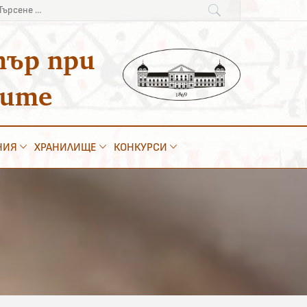
рсене
:
тър при
ките
НИЯ
ХРАНИЛИЩЕ
КОНКУРСИ