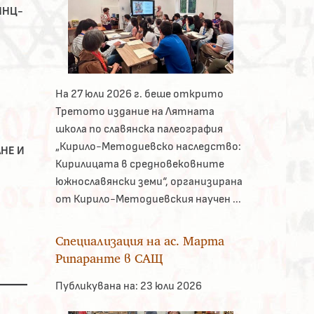
КМНЦ-
На 27 юли 2026 г. беше открито
Третото издание на Лятната
школа по славянска палеография
„Кирило-Методиевско наследство:
АНЕ И
Кирилицата в средновековните
южнославянски земи“, организирана
от Кирило-Методиевския научен ...
Специализация на ас. Марта
Рипаранте в САЩ
Публикувана на:
23 юли 2026