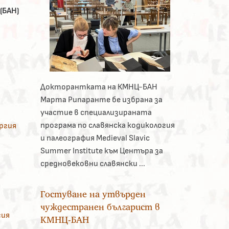
(БАН)
Докторантката на КМНЦ-БАН
Марта Рипаранте бе избрана за
участие в специализираната
програма по славянска кодикология
ергия
и палеография Medieval Slavic
Summer Institute към Центъра за
средновековни славянски ...
Гостуване на утвърден
чуждестранен българист в
гия
КМНЦ-БАН