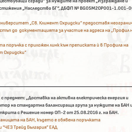
ществуващи сгради” за нуждите на проект „Изграждане и
остижения „Наследство БГ“, ДБФП № BG05M2OP001-1.001-
ниверситет „Св. Климент Охридски“ предоставя неогранич
остъп до документацията за участие на адреса на „Профил 
а поръчка с приложен линк към преписката ѝ в Профила на
нт Охридски“
с предмет: „Доставка на активна електрическа енергия и
тор на стандартна балансираща група за нуждите на БАН 
крита с Решение номер ОП-2 от 25.08.2016 г. на БАН.
аницата на БАН, където е обявена поръчката
 “ЧЕЗ Трейд България” ЕАД