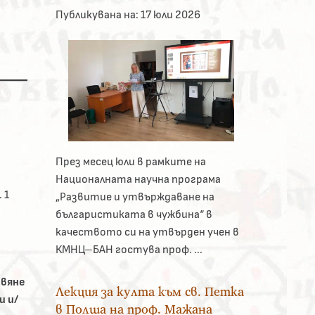
Публикувана на:
17 юли 2026
През месец юли в рамките на
Националната научна програма
 1
„Развитие и утвърждаване на
българистиката в чужбина“ в
качеството си на утвърден учен в
КМНЦ–БАН гостува проф. ...
авяне
Лекция за култа към св. Петка
и и/
в Полша на проф. Мажана