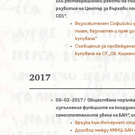
или реставрационни работи на съ
развитие на Център за върхови п
C01“.
Възложителят Софийски у
пълен, безплатен и пряк д
купувача“
Съобщение за провежданат
купувача на СУ „Св. Климе
2017
06-02-2017 / Обществена поръчка 
изпълнение функциите на координа
самостоятелните звена на БАН“, от
Връзка към Интернет стр
Договор между КМНЦ-БАН и