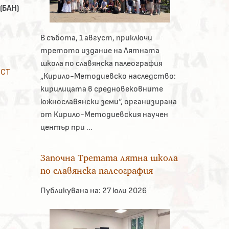
(БАН)
В събота, 1 август, приключи
третото издание на Лятната
школа по славянска палеография
ОСТ
„Кирило-Методиевско наследство:
кирилицата в средновековните
южнославянски земи“, организирана
от Кирило-Методиевския научен
център при ...
Започна Третата лятна школа
по славянска палеография
Публикувана на:
27 юли 2026