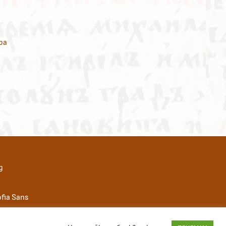
ра
д
fia Sans