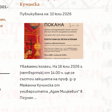
Кучинска
0001-
Публикувана на:
10 юли 2026
ен,
на
Уважаеми колеги, На 16 юли 2026 г.
(четвъртък) от 14.00 ч. ще се
състои лекцията на проф. д-р
Мажанна Кучинска от
и
университета „Адам Мицкевич“ в
Познан ...