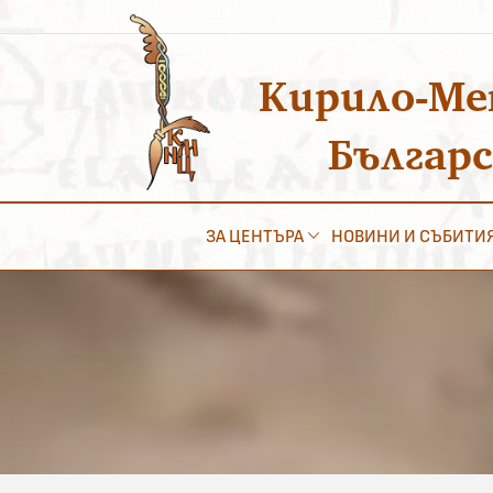
Преминаване
към
съдържанието
Кирило-Ме
Българ
ЗА ЦЕНТЪРА
НОВИНИ И СЪБИТИ