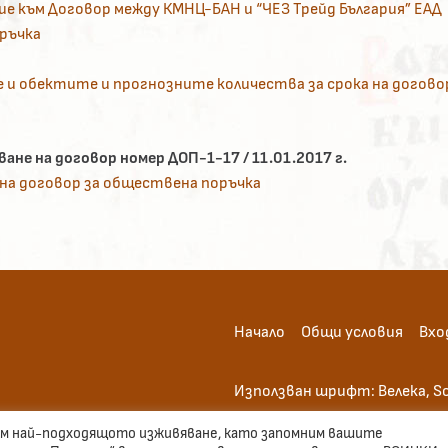
е към Договор между КМНЦ-БАН и “ЧЕЗ Трейд България” ЕАД
оръчка
и обектите и прогнозните количества за срока на догово
ане на договор номер ДОП-1-17 / 11.01.2017 г.
 на договор за обществена поръчка
Начало
Общи условия
Вхо
Използван шрифт: Велека, So
вим най-подходящото изживяване, като запомним вашите