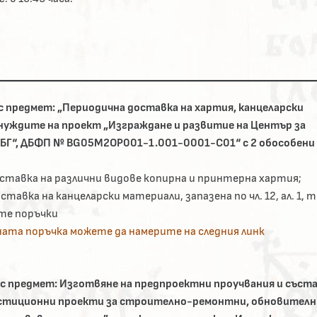
с предмет: „Периодична доставка на хартия, канцеларски
нуждите на проект „Изграждане и развитие на Център за
БГ“, ДБФП № BG05M2OP001-1.001-0001-C01“ с 2 обособени
оставка на различни видове копирна и принтерна хартия;
тавка на канцеларски материали, запазена по чл. 12, ал. 1, т.
те поръчки
ата поръчка можете да намерите на следния линк
с предмет: Изготвяне на предпроектни проучвания и съст
вестиционни проекти за строително-ремонтни, обновителн