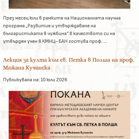
През месец юли в рамките на Националната научна
програма „Развитие и утвърждаване на
българистиката в чужбина“ в качеството си на
утвърден учен в КМНЦ–БАН гостува проф. ...
Лекция за култа към св. Петка в Полша на проф.
Мажана Кучинска
Публикувана на:
10 юли 2026