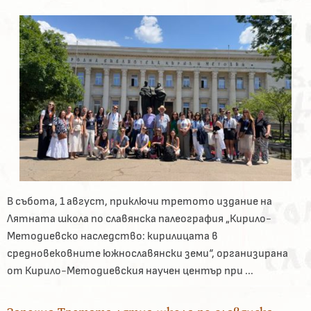
В събота, 1 август, приключи третото издание на
Лятната школа по славянска палеография „Кирило-
Методиевско наследство: кирилицата в
средновековните южнославянски земи“, организирана
от Кирило-Методиевския научен център при ...