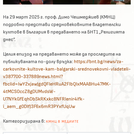
На 29 март 2025 г. проф. Димо Чешмеджиев (КМНЦ)
подробно представи средновековните владетелски
култове в България в предаването на БНТ1 „Религията
днес“.
Целия епизод на предаването може да проследите на
публикуваната по-долу връзка:
https://bnt.bg/news/za-
carkovnite-kultove-kam-balgarski-srednovekovni-vladeteli-
v387700-337889news.html?
fbclid=IwY2xjawJgdQFleHRuA2FlbQIxMAABHu47MK-
4tMCSOccZ8gDUMvdsW-
U7NYkGfEqhDbSkRKxkc8NFRIenir4ifk-
i_aem_g0DlfJ3F6x6mR3PYxfUqUw
Категоризирана в:
КМНЦ В МЕДИИТЕ