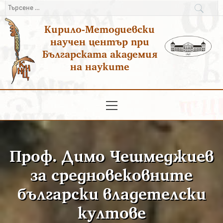
Преминаване
Търсене
към
за:
Кирило-Методиевски
съдържанието
научен център при
Българската академия
на науките
Основно
меню
Проф. Димо Чешмеджиев
за средновековните
български владетелски
култове