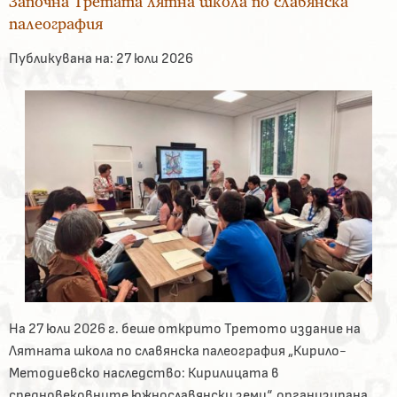
Започна Третата лятна школа по славянска
палеография
Публикувана на:
27 юли 2026
На 27 юли 2026 г. беше открито Третото издание на
Лятната школа по славянска палеография „Кирило-
Методиевско наследство: Кирилицата в
средновековните южнославянски земи“, организирана