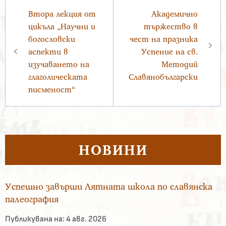
Навигация
Втора лекция от
Академично
цикъла „Научни и
тържество в
богословски
чест на празника
аспекти в
Успение на св.
изучаването на
Методий
глаголическата
Славянобългарски
писменост“
НОВИНИ
Успешно завърши Лятната школа по славянска
палеография
Публикувана на:
4 авг. 2026